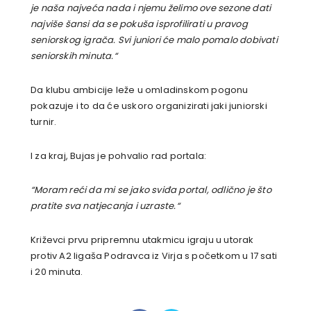
je naša najveća nada i njemu želimo ove sezone dati
najviše šansi da se pokuša isprofilirati u pravog
seniorskog igrača. Svi juniori će malo pomalo dobivati
seniorskih minuta.
“
Da klubu ambicije leže u omladinskom pogonu
pokazuje i to da će uskoro organizirati jaki juniorski
turnir.
I za kraj, Bujas je pohvalio rad portala:
“Moram reći da mi se jako sviđa portal, odlično je što
pratite sva natjecanja i uzraste.
“
Križevci prvu pripremnu utakmicu igraju u utorak
protiv A2 ligaša Podravca iz Virja s početkom u 17 sati
i 20 minuta.