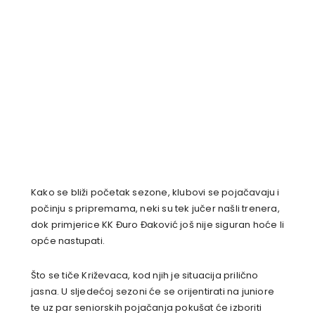
Kako se bliži početak sezone, klubovi se pojačavaju i
počinju s pripremama, neki su tek jučer našli trenera,
dok primjerice KK Đuro Đaković još nije siguran hoće li
opće nastupati.
Što se tiče Križevaca, kod njih je situacija prilično
jasna. U sljedećoj sezoni će se orijentirati na juniore
te uz par seniorskih pojačanja pokušat će izboriti