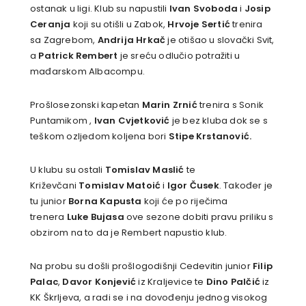
ostanak u ligi. Klub su napustili
Ivan Svoboda
i
Josip
Ceranja
koji su otišli u Zabok,
Hrvoje Sertić
trenira
sa Zagrebom,
Andrija Hrkač
je otišao u slovački Svit,
a
Patrick Rembert
je sreću odlučio potražiti u
mađarskom Albacompu.
Prošlosezonski kapetan
Marin Zrnić
trenira s Sonik
Puntamikom ,
Ivan Cvjetković
je bez kluba dok se s
teškom ozljedom koljena bori
Stipe Krstanović.
U klubu su ostali
Tomislav Maslić
te
Križevčani
Tomislav Matoić
i
Igor Čusek
. Također je
tu junior
Borna Kapusta
koji će po riječima
trenera
Luke Bujasa
ove sezone dobiti pravu priliku s
obzirom na to da je Rembert napustio klub.
Na probu su došli prošlogodišnji Cedevitin junior
Filip
Palac
,
Davor Konjević
iz Kraljevice te
Dino Palčić
iz
KK Škrljeva, a radi se i na dovođenju jednog visokog