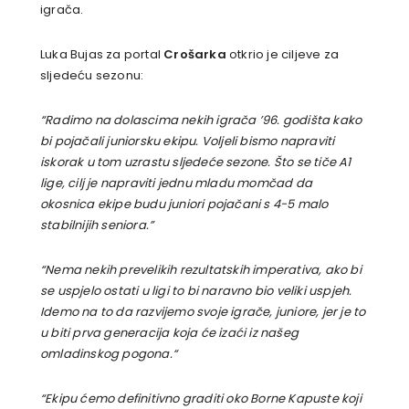
igrača.
Luka Bujas za portal
Crošarka
otkrio je ciljeve za
sljedeću sezonu:
“Radimo na dolascima nekih igrača ’96. godišta kako
bi pojačali juniorsku ekipu. Voljeli bismo napraviti
iskorak u tom uzrastu sljedeće sezone. Što se tiče A1
lige, cilj je napraviti jednu mladu momčad da
okosnica ekipe budu juniori pojačani s 4-5 malo
stabilnijih seniora.”
“Nema nekih prevelikih rezultatskih imperativa, ako bi
se uspjelo ostati u ligi to bi naravno bio veliki uspjeh.
Idemo na to da razvijemo svoje igrače, juniore, jer je to
u biti prva generacija koja će izaći iz našeg
omladinskog pogona.
“
“Ekipu ćemo definitivno graditi oko Borne Kapuste koji