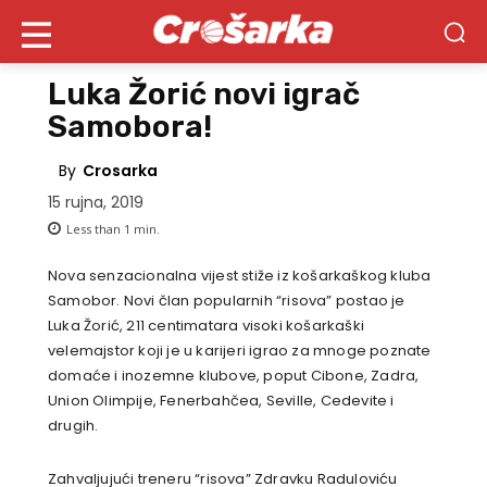
Luka Žorić novi igrač
Samobora!
By
Crosarka
15 rujna, 2019
Less than 1
min.
Nova senzacionalna vijest stiže iz košarkaškog kluba
Samobor. Novi član popularnih “risova” postao je
Luka Žorić, 211 centimatara visoki košarkaški
velemajstor koji je u karijeri igrao za mnoge poznate
domaće i inozemne klubove, poput Cibone, Zadra,
Union Olimpije, Fenerbahčea, Seville, Cedevite i
drugih.
Zahvaljujući treneru “risova” Zdravku Raduloviću