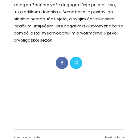
kojeg sa Žorićem veže dugogodišnje prijateljstvo,
Luka prilikom dolaska u Samobor nije postavljao
nikakve nemoguće uvjete, a svojim će vrhunskim
igračkim umijećem i prebogatim iskustvom značajno
pomoći ostalim samoborskim prvotimcima u prvoj
prvoligaškoj sezoni.
Previous article
Next article