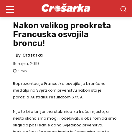
Nakon velikog preokreta
Francuska osvojila
broncu!
By
Crosarka
15 rujna, 2019
1
min.
Reprezentacija Francuske osvojila je brončanu
medalju na Svjetskom prvenstvu nakon što je
porazila Australiju rezultatom 67:59…
Nije to bila briljantna utakmica za treće mjesto, a
nešto slično smo mogli i očekivati, s obzirom da smo
stigli do posljednje dana Svjetskog prvenstva.
Ipak, nešto više snage imala je Francuska koja je