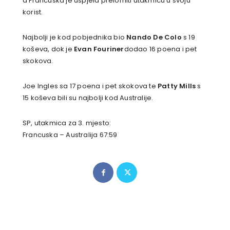
a Francuska je uspjela prelomiti utakmicu u svoju
korist.
Najbolji je kod pobjednika bio
Nando De Colo
s 19
koševa, dok je
Evan Fouriner
dodao 16 poena i pet
skokova.
Joe Ingles sa 17 poena i pet skokova te
Patty Mills
s
15 koševa bili su najbolji kod Australije.
SP, utakmica za 3. mjesto:
Francuska – Australija 67:59