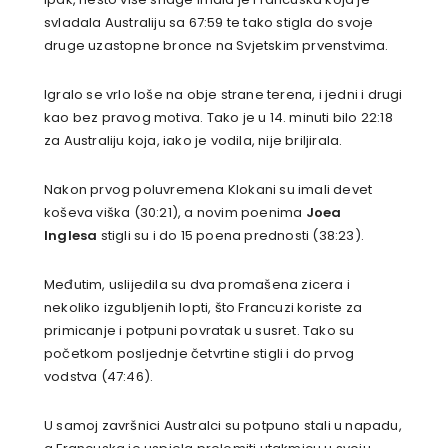
svladala Australiju sa 67:59 te tako stigla do svoje
druge uzastopne bronce na Svjetskim prvenstvima.
Igralo se vrlo loše na obje strane terena, i jedni i drugi
kao bez pravog motiva. Tako je u 14. minuti bilo 22:18
za Australiju koja, iako je vodila, nije briljirala.
Nakon prvog poluvremena Klokani su imali devet
koševa viška (30:21), a novim poenima
Joea
Inglesa
stigli su i do 15 poena prednosti (38:23).
Međutim, uslijedila su dva promašena zicera i
nekoliko izgubljenih lopti, što Francuzi koriste za
primicanje i potpuni povratak u susret. Tako su
početkom posljednje četvrtine stigli i do prvog
vodstva (47:46).
U samoj završnici Australci su potpuno stali u napadu,