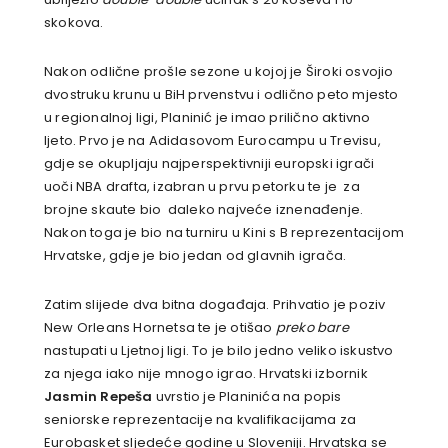
skokova.
Nakon odlične prošle sezone u kojoj je Široki osvojio
dvostruku krunu u BiH prvenstvu i odlično peto mjesto
u regionalnoj ligi, Planinić je imao prilično aktivno
ljeto. Prvo je na Adidasovom Eurocampu u Trevisu,
gdje se okupljaju najperspektivniji europski igrači
uoči NBA drafta, izabran u prvu petorku te je za
brojne skaute bio daleko najveće iznenađenje.
Nakon toga je bio na turniru u Kini s B reprezentacijom
Hrvatske, gdje je bio jedan od glavnih igrača.
Zatim slijede dva bitna događaja. Prihvatio je poziv
New Orleans Hornetsa te je otišao
preko bare
nastupati u Ljetnoj ligi. To je bilo jedno veliko iskustvo
za njega iako nije mnogo igrao. Hrvatski izbornik
Jasmin Repeša
uvrstio je Planinića na popis
seniorske reprezentacije na kvalifikacijama za
Eurobasket sljedeće godine u Sloveniji. Hrvatska se