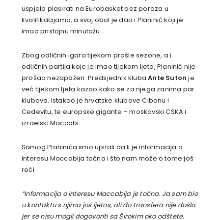
uspjela plasirati na Eurobasket bez poraza u
kvalifikacijama, a svoj obol je dao i Planinić koji je
imao pristojnu minutažu.
Zbog odličnih igara tijekom prošle sezone, a i
odličnih partija koje je imao tijekom ljeta, Planinić nije
prošao nezapažen. Predsjednik kluba
Ante Suton
je
već tijekom ljeta kazao kako se za njega zanima par
klubova. Istakao je hrvatske klubove Cibonu i
Cedevitu, te europske gigante – moskovski CSKA i
izraelski Maccabi.
Samog Planinića smo upitali da li je informacija o
interesu Maccabija točna i što nam može o tome još
reći.
“Informacija o interesu Maccabija je točna. Ja sam bio
u kontaktu s njima još ljetos, ali do transfera nije došlo
jer se nisu mogli dogovoriti sa Širokim oko odštete.