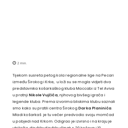
2
min.
Tijekom susreta petog kola regionalne lige na Pecari
između Širokog i Krke, u loži su se mogla vidjeti dva
predstavnika košarkaškog kluba Maccabi iz Tel Aviva
u pratnji
Nikole Vujčića
, njihovog bivšeg igrača i
legende kluba. Prema izvorima bliskima klubu saznali
smo kako su pratili centra Širokog
Darka
Planinića
.
Mladi košarkaš je tu večer predvodio svoju momčad
u pobjedi nad Krkom. Odigrao je izvrsno i na kraju je
ubilježio
double-double
učinak s 20 koševa i 10