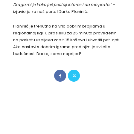
Drago mi je kako još postoji interes i da me prate.“
–
izjavio je za naš portal Darko Planinić.
Planinić je trenutno na vrlo dobrim brojkama u
regionalnoj ligi. U prosjeku za 25 minuta provedenih
na parketu uspijeva zabiti 15 koševa i uhvatiti pet lopti.
Ako nastavi s dobrim igrama pred njim je svijetla
budućnost. Darko, samo naprijed!