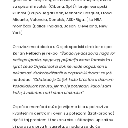
su upisani hrvatski (Cibona, Split) i brojni europski
klubovi (Grupo Begar Leon, Menorca Basquet, Etosa
Alicante, Valencia, Donetsk, ASK-Riga…) te NBA
momčadi (Dallas, Indiana, Boson, Cleveland, New
York).
O razlozima dolaska u Osijek sportski direktor ekipe
Zoran Helbich
je rekao:
“Šundov je došao na nagovor
našega igrača, njegovog prijatelja Ivana Tomeljaka i
igrat će za Osječki sokol dok ne nađe angažman u
nekom od visokobudžetnih europskih klubova”
, te još
nadodao:
“Odabrao je Osijek kako bi ostao u dobrom
košarkaškom tonusu, jer mu je potreban, kako i sam
kaže, kvalitetan rad i ritam utakmica”.
Osječka momčad duže je vrijeme bila u potrazi za
kvalitetnim centrom i ovim su potezom (kratkoročno)
riješili taj problem. U sezonu nisu ušli bajno, upisali su
tri poraza u prva tri susreta, a nadaju se da će