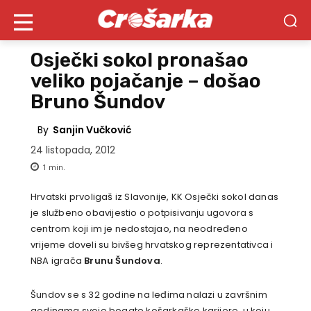
Osječki sokol pronašao
veliko pojačanje – došao
Bruno Šundov
By
Sanjin Vučković
24 listopada, 2012
1
min.
Hrvatski prvoligaš iz Slavonije, KK Osječki sokol danas
je službeno obavijestio o potpisivanju ugovora s
centrom koji im je nedostajao, na neodređeno
vrijeme doveli su bivšeg hrvatskog reprezentativca i
NBA igrača
Brunu Šundova
.
Šundov se s 32 godine na leđima nalazi u završnim
godinama svoje bogate košarkaške karijere, u koju