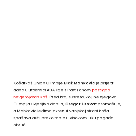
K
ošarkaš Union Olimpije
Blaž Mahkovic
je prije tri
dana u utakmici ABA lige s Partizanom
postigao
nevjerojatan koš
. Pred kraj susreta, koji he njegova
Olimpija uvjerljivo dobila,
Gregor Hrovat
promašuje,
a Mahkovic leđima okrenut vanjskoj strani koša
spašava aut i preko table u visokom luku pogađa
obruč.