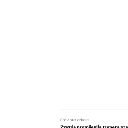
Previous article
Zvezda promijenila trenera pre