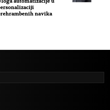
loga automatizacije u
ersonalizaciji
rehrambenih navika