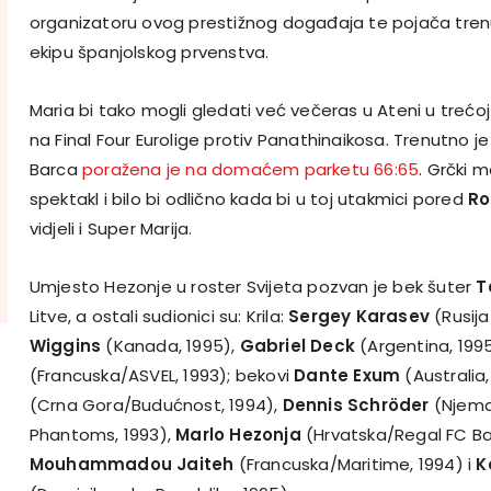
organizatoru ovog prestižnog događaja te pojača tren
ekipu španjolskog prvenstva.
Maria bi tako mogli gledati već večeras u Ateni u treć
na Final Four Eurolige protiv Panathinaikosa. Trenutno je 1
Barca
poražena je na domaćem parketu 66:65
. Grčki m
spektakl i bilo bi odlično kada bi u toj utakmici pored
Ro
vidjeli i Super Marija.
Umjesto Hezonje u roster Svijeta pozvan je bek šuter
T
Litve, a ostali sudionici su: Krila:
Sergey Karasev
(Rusija
Wiggins
(Kanada, 1995),
Gabriel Deck
(Argentina, 1995
(Francuska/ASVEL, 1993); bekovi
Dante Exum
(Australia,
(Crna Gora/Budućnost, 1994),
Dennis Schröder
(Njema
Phantoms, 1993),
Marlo Hezonja
(Hrvatska/Regal FC Bar
Mouhammadou Jaiteh
(Francuska/Maritime, 1994) i
K