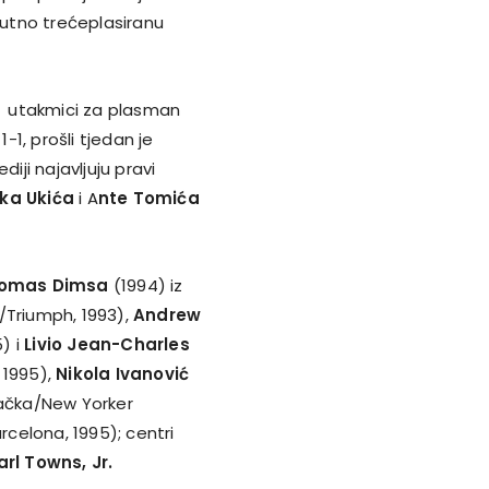
utno trećeplasiranu
oj utakmici za plasman
-1, prošli tjedan je
ediji najavljuju pravi
ka Ukića
i A
nte Tomića
omas Dimsa
(1994) iz
/Triumph, 1993),
Andrew
) i
Livio Jean-Charles
 1995),
Nikola Ivanović
čka/New Yorker
celona, 1995); centri
arl Towns, Jr.