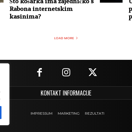
Što košarka ima zajedničko s
U
Rabona internetskim
p
kasinima?
p
LOAD MORE
.
KONTAKT INFORMACIJE
.
IMPRESSUM
MARKETING
REZULTATI