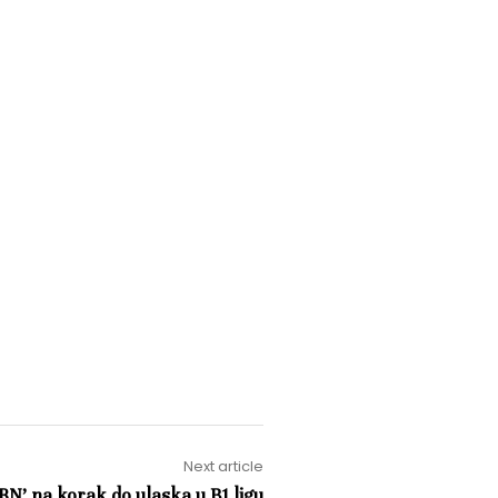
Next article
N’ na korak do ulaska u B1 ligu