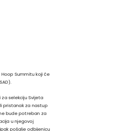
e Hoop Summitu koji će
(SAD).
i za selekciju Svijeta
ali pristanak za nastup
 ne bude potreban za
uacija u njegovoj
ipak pošalje odbijenicu