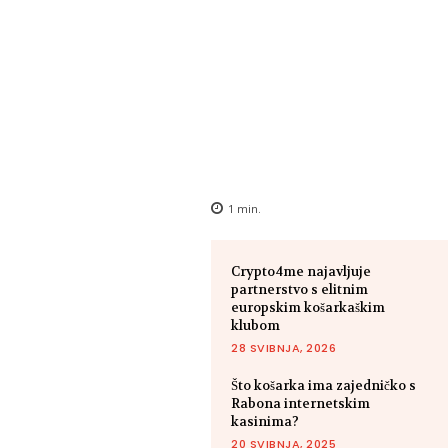
1
min.
Crypto4me najavljuje
partnerstvo s elitnim
europskim košarkaškim
klubom
28 SVIBNJA, 2026
Što košarka ima zajedničko s
Rabona internetskim
kasinima?
20 SVIBNJA, 2025