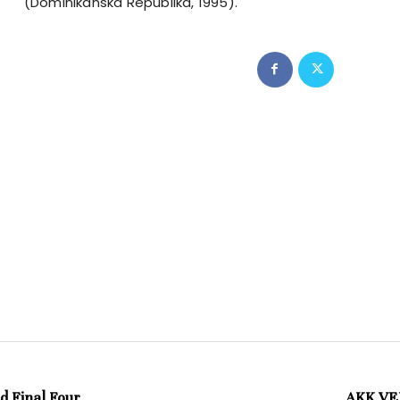
(Dominikanska Republika, 1995).
d Final Four
AKK VER