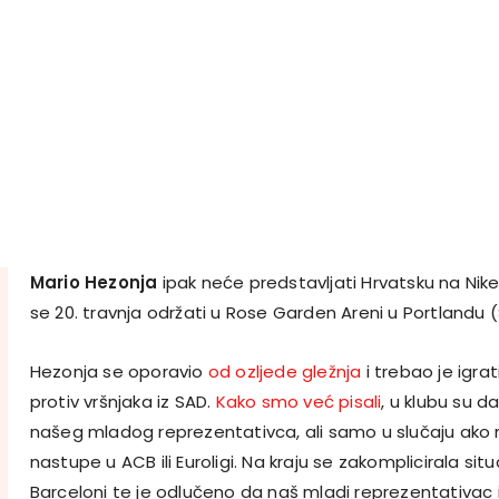
Mario Hezonja
ipak neće predstavljati Hrvatsku na Nik
se 20. travnja održati u Rose Garden Areni u Portlandu 
Hezonja se oporavio
od ozljede gležnja
i trebao je igrat
protiv vršnjaka iz SAD.
Kako smo već pisali
, u klubu su d
našeg mladog reprezentativca, ali samo u slučaju ako
nastupe u ACB ili Euroligi. Na kraju se zakomplicirala sit
Barceloni te je odlučeno da naš mladi reprezentativac 