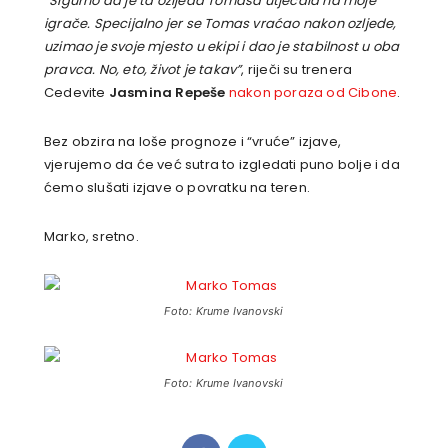
“Sigurno da je ta ozljeda Tomasa utjecala na moje
igrače. Specijalno jer se Tomas vraćao nakon ozljede,
uzimao je svoje mjesto u ekipi i dao je stabilnost u oba
pravca. No, eto, život je takav”
, riječi su trenera
Cedevite
Jasmina Repeše
nakon poraza od Cibone
.
Bez obzira na loše prognoze i “vruće” izjave,
vjerujemo da će već sutra to izgledati puno bolje i da
ćemo slušati izjave o povratku na teren.
Marko, sretno.
Foto: Krume Ivanovski
Foto: Krume Ivanovski