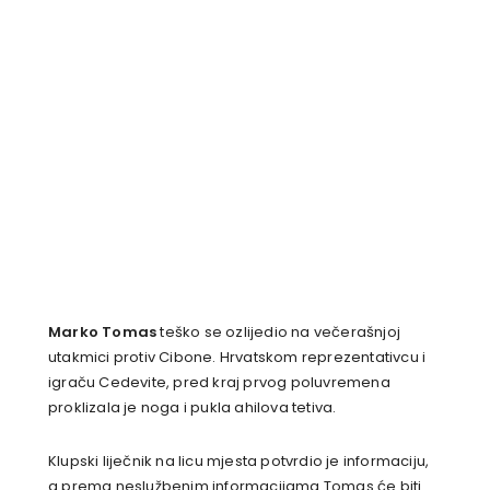
Marko Tomas
teško se ozlijedio na večerašnjoj
utakmici protiv Cibone. Hrvatskom reprezentativcu i
igraču Cedevite, pred kraj prvog poluvremena
proklizala je noga i pukla ahilova tetiva.
Klupski liječnik na licu mjesta potvrdio je informaciju,
a prema neslužbenim informacijama Tomas će biti