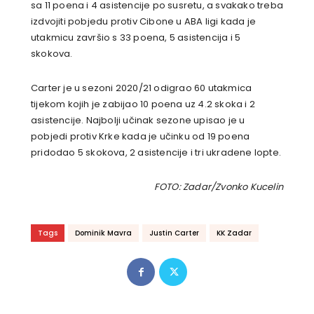
sa 11 poena i 4 asistencije po susretu, a svakako treba
izdvojiti pobjedu protiv Cibone u ABA ligi kada je
utakmicu završio s 33 poena, 5 asistencija i 5
skokova.
Carter je u sezoni 2020/21 odigrao 60 utakmica
tijekom kojih je zabijao 10 poena uz 4.2 skoka i 2
asistencije. Najbolji učinak sezone upisao je u
pobjedi protiv Krke kada je učinku od 19 poena
pridodao 5 skokova, 2 asistencije i tri ukradene lopte.
FOTO: Zadar/Zvonko Kucelin
Tags
Dominik Mavra
Justin Carter
KK Zadar