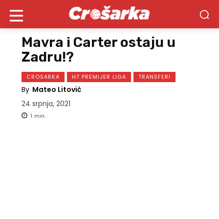
Mavra i Carter ostaju u
Zadru!?
CROSARKA
HT PREMIJER LIGA
TRANSFERI
By
Mateo Litović
24 srpnja, 2021
1
min.