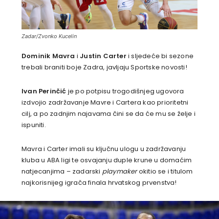
Zadar/Zvonko Kucelin
Dominik Mavra
i
Justin Carter
i sljedeće bi sezone
trebali braniti boje Zadra, javljaju Sportske novosti!
Ivan Perinčić
je po potpisu trogodišnjeg ugovora
izdvojio zadržavanje Mavre i Cartera kao prioritetni
cilj, a po zadnjim najavama čini se da će mu se želje i
ispuniti.
Mavra i Carter imali su ključnu ulogu u zadržavanju
kluba u ABA ligi te osvajanju duple krune u domaćim
natjecanjima – zadarski
playmaker
okitio se i titulom
najkorisnijeg igrača finala hrvatskog prvenstva!