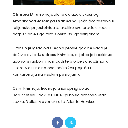
Olimpia Milano
najavila je dolazak iskusnog
Amerikanca
Jeremya Evansa
na liječničke testove u
talijansku prijestolnicu te ukoliko sve prođe u redu i
potpisivanje ugovora s ovim 33-godišnjakom.
Evans nije igrao od siječnja prošle godine kada je
doživio ozljedu u dresu Khimkija, a ljetos je i raskinuo
ugovor s ruskom momčadi te bio bez angažmana.
Ettore Messina na ovaj način želi pojačati
konkurenciju na visokim pozicijama.
Osim Khimkija, Evans je u Europi igrao za
Darussafaku, dok je u NBA ligi nosio dresove Utah
Jazza, Dallas Mavericksa te Atlanta Hawksa.