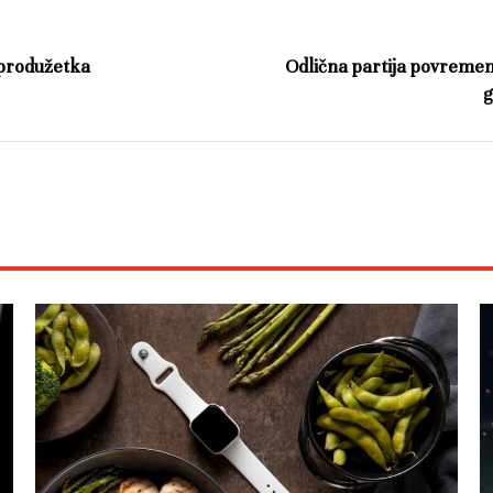
 produžetka
Odlična partija povreme
g