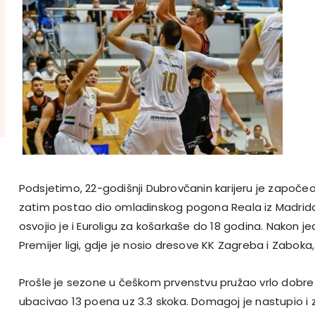
Podsjetimo, 22-godišnji Dubrovčanin karijeru je započeo
zatim postao dio omladinskog pogona Reala iz Madrida.
osvojio je i Euroligu za košarkaše do 18 godina. Nakon 
Premijer ligi, gdje je nosio dresove KK Zagreba i Zaboka,
Prošle je sezone u češkom prvenstvu pružao vrlo dobre p
ubacivao 13 poena uz 3.3 skoka. Domagoj je nastupio i 