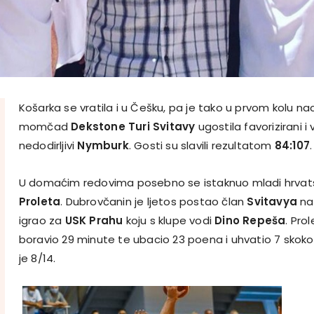
Košarka se vratila i u Češku, pa je tako u prvom kolu n
momčad
Dekstone Turi Svitavy
ugostila favorizirani 
nedodirljivi
Nymburk
. Gosti su slavili rezultatom
84:107
.
U domaćim redovima posebno se istaknuo mladi hrvat
Proleta
. Dubrovčanin je ljetos postao član
Svitavya
nak
igrao za
USK Prahu
koju s klupe vodi
Dino Repeša
. Pro
boravio 29 minute te ubacio 23 poena i uhvatio 7 skokov
je 8/14.