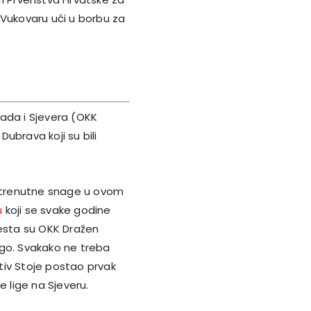
 Vukovaru ući u borbu za
pada i Sjevera (OKK
Dubrava koji su bili
a trenutne snage u ovom
u
koji se svake godine
jesta su OKK Dražen
ogo. Svakako ne treba
otiv Stoje postao prvak
 lige na Sjeveru.