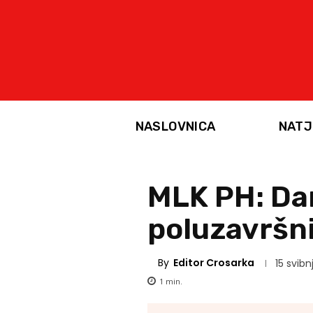
NASLOVNICA
NATJ
MLK PH: Da
poluzavršn
By
Editor Crosarka
15 svibn
1
min.