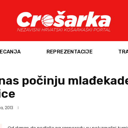
ECANJA
REPREZENTACIJE
TR
nas počinju mlađekad
ice
ja, 2013
Od danas do nedjelje na rasporedu su poluzavršni turni