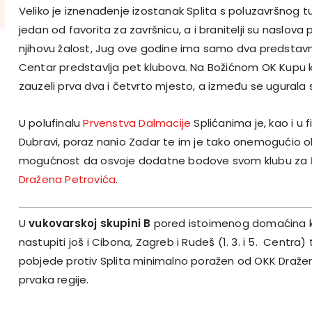
Veliko je iznenađenje izostanak Splita s poluzavršnog tu
jedan od favorita za završnicu, a i branitelji su naslova
njihovu žalost, Jug ove godine ima samo dva predstavn
Centar predstavlja pet klubova. Na Božićnom OK Kupu kl
zauzeli prva dva i četvrto mjesto, a između se ugural
U polufinalu
Prvenstva Dalmacije
Splićanima je, kao i u f
Dubravi, poraz nanio Zadar te im je tako onemogućio o
mogućnost da osvoje dodatne bodove svom klubu za
Dražena Petrovića
.
U
vukovarskoj skupini B
pored istoimenog domaćina koj
nastupiti još i Cibona, Zagreb i Rudeš (1. 3. i 5. Centra)
pobjede protiv Splita minimalno poražen od OKK Dražen 
prvaka regije.