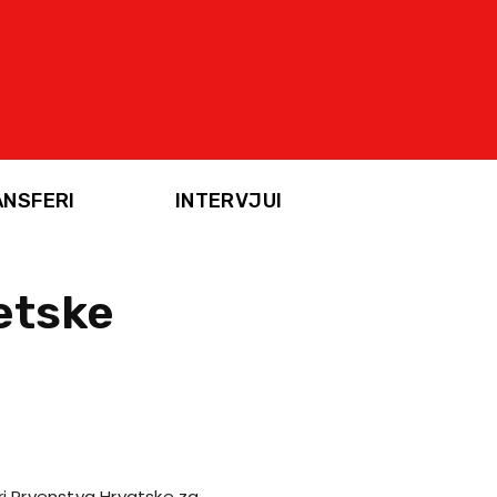
ANSFERI
INTERVJUI
etske
ri Prvenstva Hrvatske za