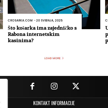
CROSARKA.COM
-
20 SVIBNJA, 2025
C
Što košarka ima zajedničko s
U
Rabona internetskim
p
kasinima?
p
LOAD MORE
.
KONTAKT INFORMACIJE
.