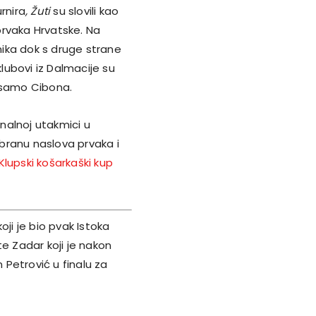
rnira
, Žuti
su slovili kao
 prvaka Hrvatske. Na
ika dok s druge strane
ubovi iz Dalmacije su
a samo Cibona.
inalnoj utakmici u
branu naslova prvaka i
Klupski košarkaški kup
i je bio pvak Istoka
 te Zadar koji je nakon
Petrović u finalu za