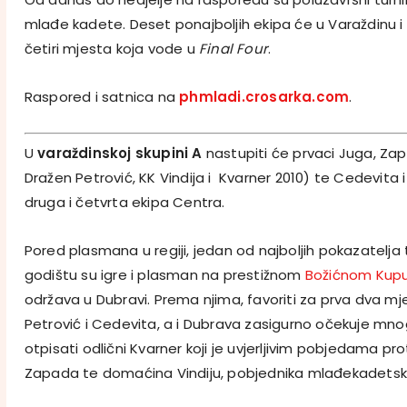
mlađe kadete. Deset ponajboljih ekipa će u Varaždinu i
četiri mjesta koja vode u
Final Four
.
Raspored i satnica na
phmladi.crosarka.com
.
U
varaždinskoj skupini A
nastupiti će prvaci Juga, Za
Dražen Petrović, KK Vindija i Kvarner 2010) te Cedevita i 
druga i četvrta ekipa Centra.
Pored plasmana u regiji, jedan od najboljih pokazatelj
godištu su igre i plasman na prestižnom
Božićnom Kup
održava u Dubravi. Prema njima, favoriti za prva dva m
Petrović i Cedevita, a i Dubrava zasigurno očekuje mn
otpisati odlični Kvarner koji je uvjerljivim pobjedama pr
Zapada te domaćina Vindiju, pobjednika mlađekadetske