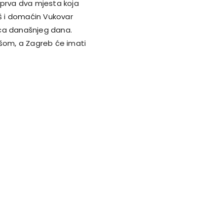
za prva dva mjesta koja
eš i domaćin Vukovar
ica današnjeg dana.
ešom, a Zagreb će imati