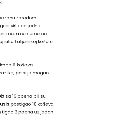
k.
u sezonu zaredom
 gubi više od jedne
avanjima, a ne samo na
sili u talijanskoj košarci
imao 11 koševa
razlike, pa si je mogao
bb
sa 16 poena bili su
usis
postigao 18 koševa.
ostigao 2 poena uz jedan