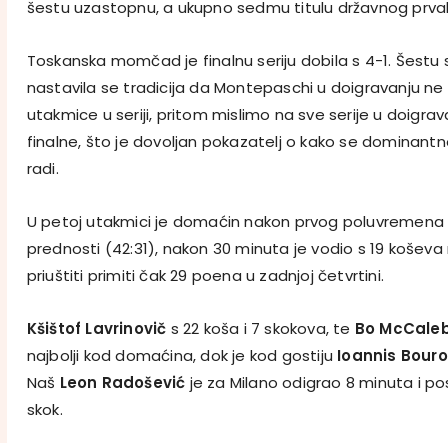
šestu uzastopnu, a ukupno sedmu titulu državnog prva
Toskanska momčad je finalnu seriju dobila s 4-1. Šest
nastavila se tradicija da Montepaschi u doigravanju ne
utakmice u seriji, pritom mislimo na sve serije u doigr
finalne, što je dovoljan pokazatelj o kako se dominantnoj 
radi.
U petoj utakmici je domaćin nakon prvog poluvremena 
prednosti (42:31), nakon 30 minuta je vodio s 19 koševa 
priuštiti primiti čak 29 poena u zadnjoj četvrtini.
Kšištof Lavrinovič
s 22 koša i 7 skokova, te
Bo McCale
najbolji kod domaćina, dok je kod gostiju
Ioannis Bouro
Naš
Leon Radošević
je za Milano odigrao 8 minuta i p
skok.