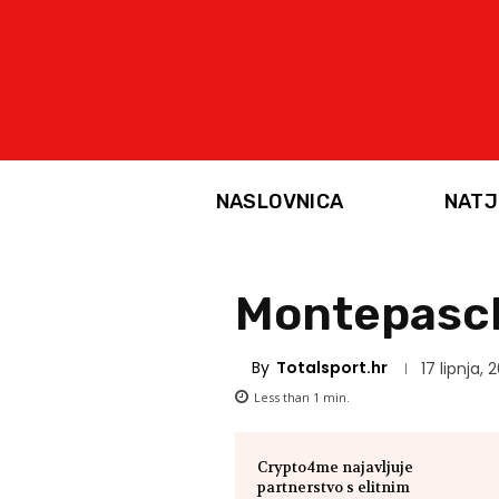
NASLOVNICA
NATJ
Montepaschi
By
Totalsport.hr
17 lipnja, 
Less than 1
min.
Crypto4me najavljuje
partnerstvo s elitnim