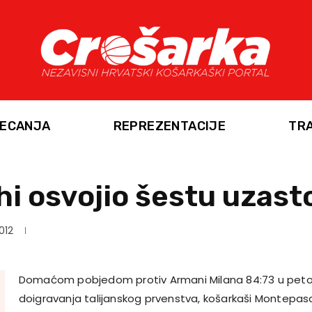
ECANJA
REPREZENTACIJE
TR
 osvojio šestu uzasto
2012
Domaćom pobjedom protiv Armani Milana 84:73 u petoj 
doigravanja talijanskog prvenstva, košarkaši Montepaschi