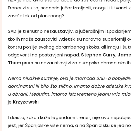
Francuzi su taj scenario jučer izmijenili, mogu li Litvanci 
završetak od planiranog?
SAD je trenutno nezaustavljiv, a jučerašnjim ispadanjem
tko ih može zaustaviti. Atletski su naravno superiorniji od
kontru poslije svakog obrambenog skoka, ali imaju i šu
odgovoriti na postavljeni napad.
Stephen Curry
,
Jame
Thompson
su nezaustavljivi za europske obrane ako ih
Nema nikakve sumnje, ova je momčad SAD-a pobjediva
dominantni ili bilo što slično. Imamo dobre atletske kval
u obrani. Međutim, imamo istovremeno jednu vrlo m
je
Krzyzewski
.
I doista, kako i kaže legendarni trener, nije ovo nepobj
jest, jer Španjolske više nema, a na Španjolsku se jedin