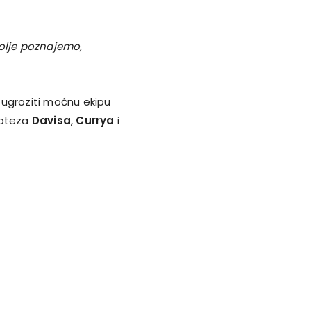
olje poznajemo,
o ugroziti moćnu ekipu
poteza
Davisa
,
Currya
i