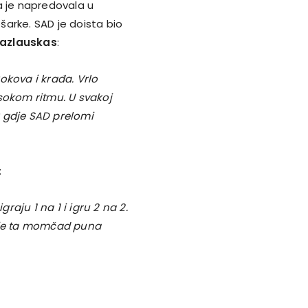
a je napredovala u
ošarke. SAD je doista bio
azlauskas
:
okova i krađa. Vrlo
sokom ritmu. U svakoj
k gdje SAD prelomi
:
aju 1 na 1 i igru 2 na 2.
r je ta momčad puna