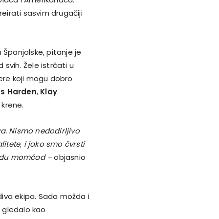
kreirati sasvim drugačiji
 Španjolske, pitanje je
 svih. Žele istrčati u
tere koji mogu dobro
s Harden
,
Klay
 krene.
. Nismo nedodirljivo
itete, i jako smo čvrsti
ladu momčad –
objasnio
ediva ekipa. Sada možda i
o gledalo kao