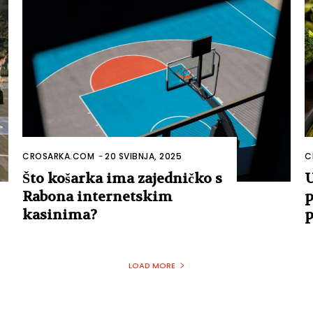
CROSARKA.COM
-
20 SVIBNJA, 2025
C
Što košarka ima zajedničko s
U
Rabona internetskim
p
kasinima?
p
LOAD MORE