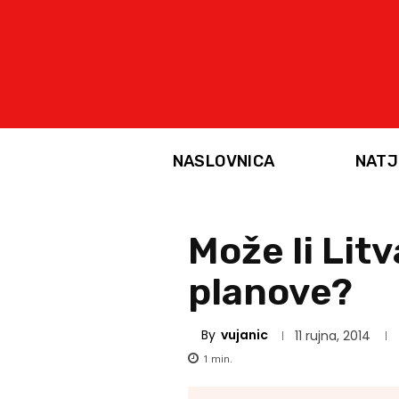
NASLOVNICA
NATJ
Može li Lit
planove?
By
vujanic
11 rujna, 2014
1
min.