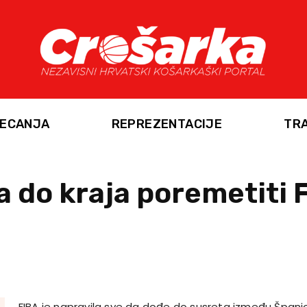
ECANJA
REPREZENTACIJE
TR
va do kraja poremetiti 
FIBA je napravila sve da dođe do susreta između Španj