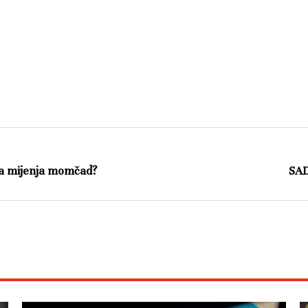
a mijenja momčad?
SAD