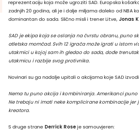
reprezentaciju koja može ugroziti SAD. Europska košark
zadnjih 20 godina, ali je i dalje miljama daleko od NBA k
dominantan do sada. Slično misli i trener Litve,
Jonas K
SAD je ekipa koja se oslanja na čvrstu obranu, puno sk
atletska momčad. Svih 12 igrača može igrati u istom vi
utakmici u kojoj sam ih gledao do sada, dođe trenuta
utakmicu i razbije svog protivnika.
Novinari su ga nadalje upitali o akcijama koje SAD izvodi
Nema tu puno akcija i kombiniranja. Amerikanci puno igr
Ne trebaju ni imati neke komplicirane kombinacije je
kreatora.
S druge strane
Derrick Rose
je samouvjeren: