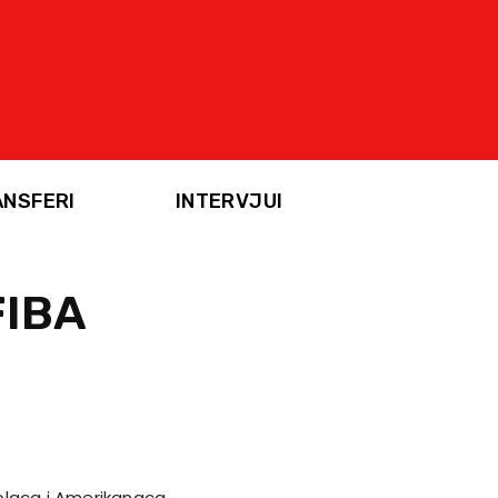
ANSFERI
INTERVJUI
FIBA
olaca i Amerikanaca.