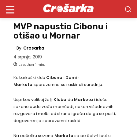
MVP napustio Cibonu i
otišao u Mornar
By
Crosarka
4 srpnja, 2019
Less than 1
min.
Košarkaški klub
Cibona
i
Damir
Markota
sporazumno su raskinuli suradnju.
Usprkos velikoj želji
Kluba
da
Markota
i iduće
sezone bude vođa momčadi, nakon višednevnih
razgovora i molbi od strane igrača da ga se pusti,
dogovoren je sporazumni raskid.
Na početku sezone
Markota
se po četvrti put u