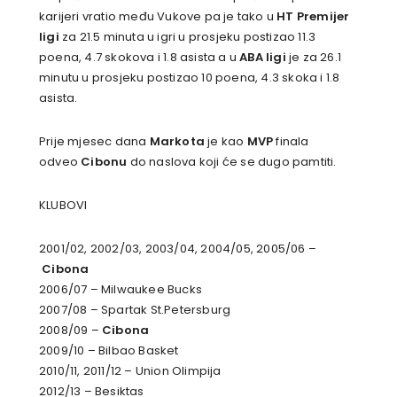
karijeri vratio među Vukove pa je tako u
HT Premijer
ligi
za 21.5 minuta u igri u prosjeku postizao 11.3
poena, 4.7 skokova i 1.8 asista a u
ABA ligi
je za 26.1
minutu u prosjeku postizao 10 poena, 4.3 skoka i 1.8
asista.
Prije mjesec dana
Markota
je kao
MVP
finala
odveo
Cibonu
do naslova koji će se dugo pamtiti.
KLUBOVI
2001/02, 2002/03, 2003/04, 2004/05, 2005/06 –
Cibona
2006/07 – Milwaukee Bucks
2007/08 – Spartak St.Petersburg
2008/09 –
Cibona
2009/10 – Bilbao Basket
2010/11, 2011/12 – Union Olimpija
2012/13 – Besiktas