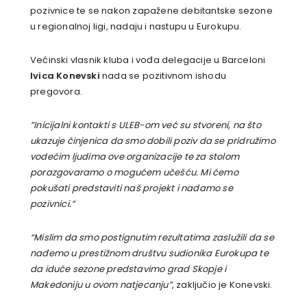
pozivnice te se nakon zapažene debitantske sezone
u regionalnoj ligi, nadaju i nastupu u Eurokupu.
Većinski vlasnik kluba i vođa delegacije u Barceloni
Ivica Konevski
nada se pozitivnom ishodu
pregovora.
”Inicijalni kontakti s ULEB-om već su stvoreni, na što
ukazuje činjenica da smo dobili poziv da se pridružimo
vodećim ljudima ove organizacije te za stolom
porazgovaramo o mogućem učešću. Mi ćemo
pokušati predstaviti naš projekt i nadamo se
pozivnici.”
“Mislim da smo postignutim rezultatima zaslužili da se
nađemo u prestižnom društvu sudionika Eurokupa te
da iduće sezone predstavimo grad Skopje i
Makedoniju u ovom natjecanju”
, zaključio je Konevski.