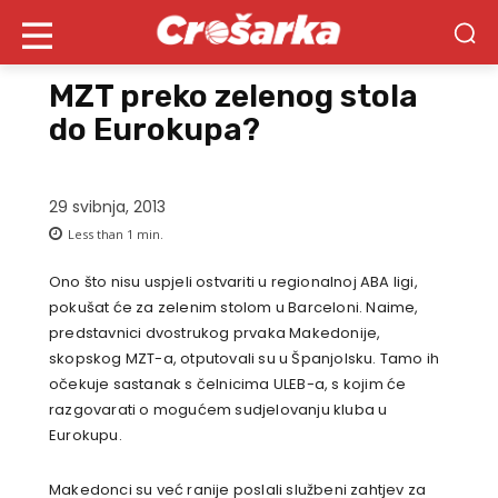
MZT preko zelenog stola
do Eurokupa?
29 svibnja, 2013
Less than 1
min.
Ono što nisu uspjeli ostvariti u regionalnoj ABA ligi,
pokušat će za zelenim stolom u Barceloni. Naime,
predstavnici dvostrukog prvaka Makedonije,
skopskog MZT-a, otputovali su u Španjolsku. Tamo ih
očekuje sastanak s čelnicima ULEB-a, s kojim će
razgovarati o mogućem sudjelovanju kluba u
Eurokupu.
Makedonci su već ranije poslali službeni zahtjev za