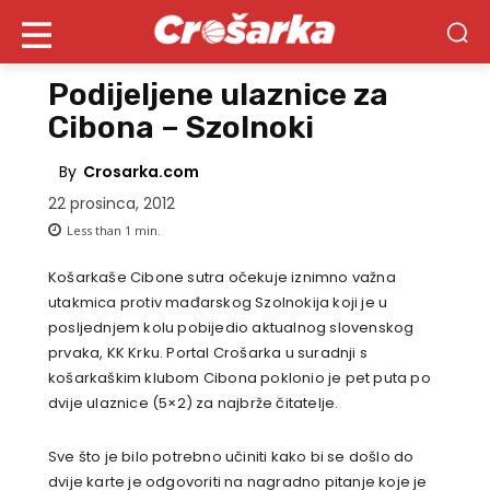
Podijeljene ulaznice za
Cibona – Szolnoki
By
Crosarka.com
22 prosinca, 2012
Less than 1
min.
Košarkaše Cibone sutra očekuje iznimno važna
utakmica protiv mađarskog Szolnokija koji je u
posljednjem kolu pobijedio aktualnog slovenskog
prvaka, KK Krku. Portal Crošarka u suradnji s
košarkaškim klubom Cibona poklonio je pet puta po
dvije ulaznice (5×2) za najbrže čitatelje.
Sve što je bilo potrebno učiniti kako bi se došlo do
dvije karte je odgovoriti na nagradno pitanje koje je