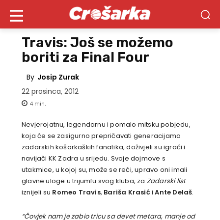
Travis: Još se možemo
boriti za Final Four
By
Josip Zurak
22 prosinca, 2012
4
min.
Nevjerojatnu, legendarnu i pomalo mitsku pobjedu,
koja će se zasigurno prepričavati generacijama
zadarskih košarkaških fanatika, doživjeli su igrači i
navijači KK Zadra u srijedu. Svoje dojmove s
utakmice, u kojoj su, može se reći, upravo oni imali
glavne uloge u trijumfu svog kluba, za
Zadarski list
iznijeli su
Romeo Travis
,
Bariša Krasić
i
Ante Delaš
.
“Čovjek nam je zabio tricu sa devet metara, manje od