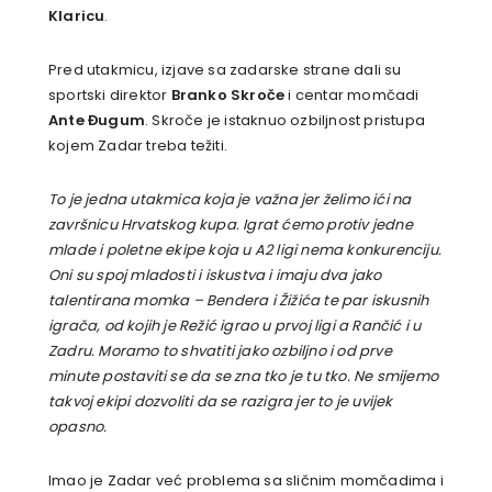
Klaricu
.
Pred utakmicu, izjave sa zadarske strane dali su
sportski direktor
Branko Skroče
i centar momčadi
Ante Đugum
. Skroče je istaknuo ozbiljnost pristupa
kojem Zadar treba težiti.
To je jedna utakmica koja je važna jer želimo ići na
završnicu Hrvatskog kupa. Igrat ćemo protiv jedne
mlade i poletne ekipe koja u A2 ligi nema konkurenciju.
Oni su spoj mladosti i iskustva i imaju dva jako
talentirana momka – Bendera i Žižića te par iskusnih
igrača, od kojih je Režić igrao u prvoj ligi a Rančić i u
Zadru. Moramo to shvatiti jako ozbiljno i od prve
minute postaviti se da se zna tko je tu tko. Ne smijemo
takvoj ekipi dozvoliti da se razigra jer to je uvijek
opasno.
Imao je Zadar već problema sa sličnim momčadima i