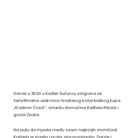
Danas u 18:00 u Kaštel Sućurcu odigrava se
četvrtfinalna utakmica hrvatskog košarkaškog kupa
„Krešimir Ćosić“, između domaćina Kaštela Ribola i
gosta Zadra.
Na putu do mjesta među osam najboljih momčadi
Kaštela je slavila i protiv dva prvoligaša, Darde i