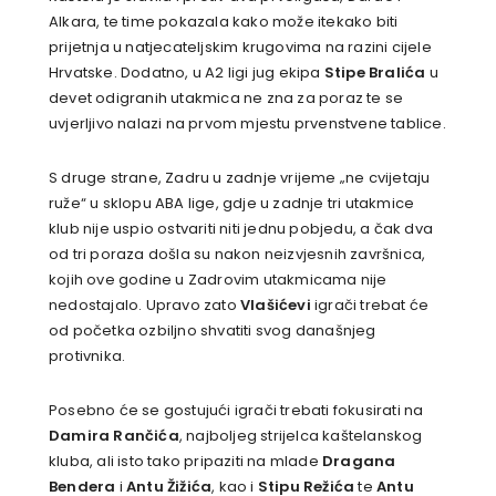
Alkara, te time pokazala kako može itekako biti
prijetnja u natjecateljskim krugovima na razini cijele
Hrvatske. Dodatno, u A2 ligi jug ekipa
Stipe Bralića
u
devet odigranih utakmica ne zna za poraz te se
uvjerljivo nalazi na prvom mjestu prvenstvene tablice.
S druge strane, Zadru u zadnje vrijeme „ne cvijetaju
ruže“ u sklopu ABA lige, gdje u zadnje tri utakmice
klub nije uspio ostvariti niti jednu pobjedu, a čak dva
od tri poraza došla su nakon neizvjesnih završnica,
kojih ove godine u Zadrovim utakmicama nije
nedostajalo. Upravo zato
Vlašićevi
igrači trebat će
od početka ozbiljno shvatiti svog današnjeg
protivnika.
Posebno će se gostujući igrači trebati fokusirati na
Damira Rančića
, najboljeg strijelca kaštelanskog
kluba, ali isto tako pripaziti na mlade
Dragana
Bendera
i
Antu Žižića
, kao i
Stipu Režića
te
Antu