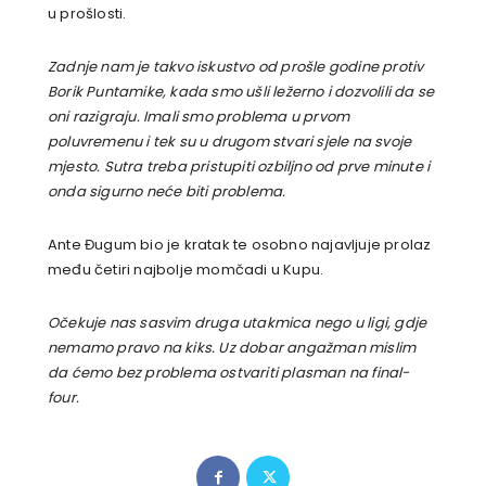
u prošlosti.
Zadnje nam je takvo iskustvo od prošle godine protiv
Borik Puntamike, kada smo ušli ležerno i dozvolili da se
oni razigraju. Imali smo problema u prvom
poluvremenu i tek su u drugom stvari sjele na svoje
mjesto. Sutra treba pristupiti ozbiljno od prve minute i
onda sigurno neće biti problema.
Ante Đugum bio je kratak te osobno najavljuje prolaz
među četiri najbolje momčadi u Kupu.
Očekuje nas sasvim druga utakmica nego u ligi, gdje
nemamo pravo na kiks. Uz dobar angažman mislim
da ćemo bez problema ostvariti plasman na final-
four.