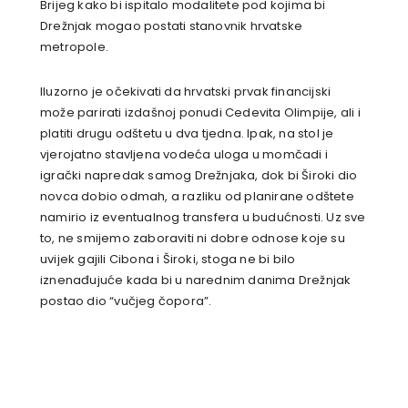
Brijeg kako bi ispitalo modalitete pod kojima bi
Drežnjak mogao postati stanovnik hrvatske
metropole.
Iluzorno je očekivati da hrvatski prvak financijski
može parirati izdašnoj ponudi Cedevita Olimpije, ali i
platiti drugu odštetu u dva tjedna. Ipak, na stol je
vjerojatno stavljena vodeća uloga u momčadi i
igrački napredak samog Drežnjaka, dok bi Široki dio
novca dobio odmah, a razliku od planirane odštete
namirio iz eventualnog transfera u budućnosti. Uz sve
to, ne smijemo zaboraviti ni dobre odnose koje su
uvijek gajili Cibona i Široki, stoga ne bi bilo
iznenađujuće kada bi u narednim danima Drežnjak
postao dio “vučjeg čopora”.