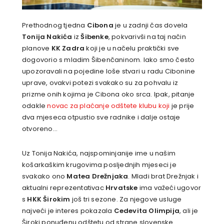
Prethodnog tjedna
Cibona
je u zadnji čas dovela
Tonija Nakića
iz
Šibenke
, pokvarivši na taj način
planove
KK Zadra
koji je u načelu praktički sve
dogovorio s mladim Šibenčaninom. Iako smo često
upozoravali na pojedine loše stvari u radu Cibonine
uprave, ovakvi potezi svakako su za pohvalu iz
prizme onih kojima je Cibona oko srca. Ipak, pitanje
odakle
novac za plaćanje odštete klubu koji
je prije
dva mjeseca otpustio sve radnike i dalje ostaje
otvoreno…
Uz Tonija Nakića, najspominjanije ime u našim
košarkaškim krugovima posljednjih mjeseci je
svakako ono
Matea Drežnjaka
. Mladi brat Drežnjak i
aktualni reprezentativac
Hrvatske
ima važeći ugovor
s
HKK Širokim
još tri sezone. Za njegove usluge
najveći je interes pokazala
Cedevita Olimpija
, ali je
Široki ponuđenu odštetu od strane slovenske