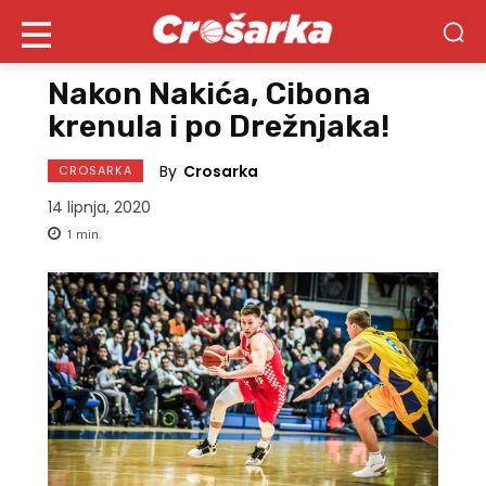
Nakon Nakića, Cibona
krenula i po Drežnjaka!
By
Crosarka
CROSARKA
14 lipnja, 2020
1
min.