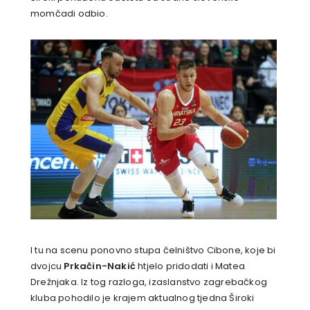
momčadi odbio.
I tu na scenu ponovno stupa čelništvo Cibone, koje bi
dvojcu
Prkačin-Nakić
htjelo pridodati i Matea
Drežnjaka. Iz tog razloga, izaslanstvo zagrebačkog
kluba pohodilo je krajem aktualnog tjedna Široki