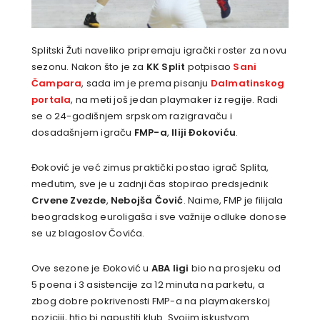
Splitski Žuti naveliko pripremaju igrački roster za novu
sezonu. Nakon što je za
KK Split
potpisao
Sani
Čampara
, sada im je prema pisanju
Dalmatinskog
portala
, na meti još jedan playmaker iz regije. Radi
se o 24-godišnjem srpskom razigravaču i
dosadašnjem igraču
FMP-a
,
Iliji Đokoviću
.
Đoković je već zimus praktički postao igrač Splita,
međutim, sve je u zadnji čas stopirao predsjednik
Crvene Zvezde
,
Nebojša Čović
. Naime, FMP je filijala
beogradskog euroligaša i sve važnije odluke donose
se uz blagoslov Čovića.
Ove sezone je Đoković u
ABA ligi
bio na prosjeku od
5 poena i 3 asistencije za 12 minuta na parketu, a
zbog dobre pokrivenosti FMP-a na playmakerskoj
poziciji, htio bi napustiti klub. Svojim iskustvom