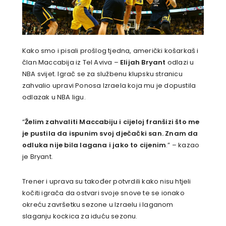
Kako smo i pisali prošlog tjedna, američki košarkaš i
član Maccabija iz Tel Aviva –
Elijah Bryant
odlazi u
NBA svijet. Igrač se za službenu klupsku stranicu
zahvalio upravi Ponosa Izraela koja mu je dopustila
odlazak u NBA ligu.
“
Želim zahvaliti Maccabiju i cijeloj franšizi što me
je pustila da ispunim svoj dječački san. Znam da
odluka nije bila lagana i jako to cijenim
.” – kazao
je Bryant.
Trener i uprava su također potvrdili kako nisu htjeli
kočiti igrača da ostvari svoje snove te se ionako
okreću završetku sezone u Izraelu i laganom
slaganju kockica za iduću sezonu.