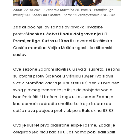
Zadar, 22.04.2021. - Zaostala utakmica 26. kola HT Premijer lige
izmedju KK Zadar i KK Sibenka - Foto: KK Zadar/Zvonko KUCELIN
Zadar
počinje lov za naslov prvaka Hrvatske
protiv
Šibenke
u
četvrtfinalu doigravanja HT
Premijer lige
.
Sutra u 19 sati
u dvorani Krešimira
Ćosića momčad Veljka Mršića ugostit će šibenski
sastav.
Ove sezone Zadrani slavili su u sva tri susreta, sezonu
su otvorili protiv Šibenke u Višnjiku i uvjerljivo slavili
92:52. Momčad Zadra je u susretu u Šibeniku bila bez
svog glavnog trenera te je ih je do pobjede vodio
Ivan Perinčić. U trećem krugu u Jazinama Zadar je
kao domaćin odradio onoliko koliko je trebao da
upiše novu pobjedu protiv ekipe s Baldekina 98:83.
Ovo je susret prvo plasirane ekipe i osme, Zadar je
osigurao jedinicu kad su u Jazinama pobijedili Split