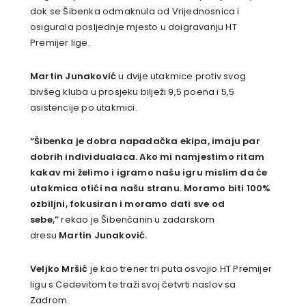
dok se Šibenka odmaknula od Vrijednosnica i
osigurala posljednje mjesto u doigravanju HT
Premijer lige.
Martin Junaković
u dvije utakmice protiv svog
bivšeg kluba u prosjeku bilježi 9,5 poena i 5,5
asistencije po utakmici.
“Šibenka je dobra napadačka ekipa, imaju par
dobrih individualaca. Ako mi namjestimo ritam
kakav mi želimo i igramo našu igru mislim da će
utakmica otići na našu stranu. Moramo biti 100%
ozbiljni, fokusiran i moramo dati sve od
sebe,”
rekao je Šibenčanin u zadarskom
dresu
Martin Junaković.
Veljko Mršić
je kao trener tri puta osvojio HT Premijer
ligu s Cedevitom te traži svoj četvrti naslov sa
Zadrom.