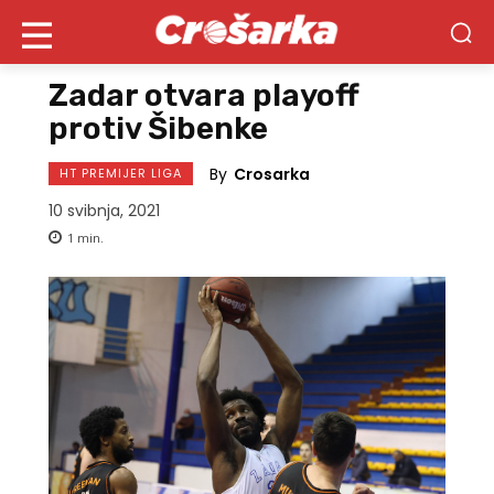
Zadar otvara playoff
protiv Šibenke
By
Crosarka
HT PREMIJER LIGA
10 svibnja, 2021
1
min.