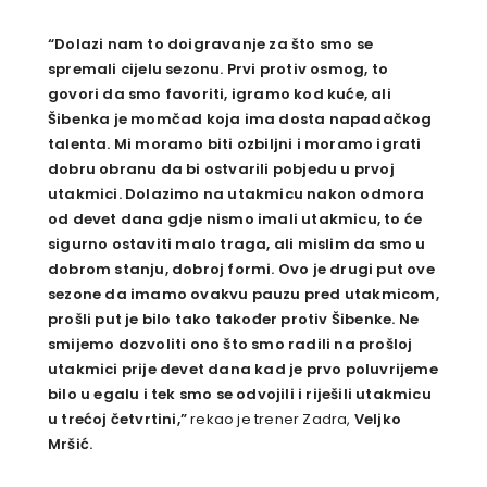
“Dolazi nam to doigravanje za što smo se
spremali cijelu sezonu. Prvi protiv osmog, to
govori da smo favoriti, igramo kod kuće, ali
Šibenka je momčad koja ima dosta napadačkog
talenta. Mi moramo biti ozbiljni i moramo igrati
dobru obranu da bi ostvarili pobjedu u prvoj
utakmici. Dolazimo na utakmicu nakon odmora
od devet dana gdje nismo imali utakmicu, to će
sigurno ostaviti malo traga, ali mislim da smo u
dobrom stanju, dobroj formi. Ovo je drugi put ove
sezone da imamo ovakvu pauzu pred utakmicom,
prošli put je bilo tako također protiv Šibenke. Ne
smijemo dozvoliti ono što smo radili na prošloj
utakmici prije devet dana kad je prvo poluvrijeme
bilo u egalu i tek smo se odvojili i riješili utakmicu
u trećoj četvrtini,”
rekao je trener Zadra,
Veljko
Mršić.