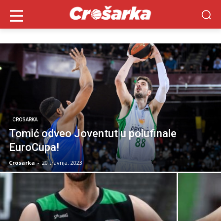
CROSARKA
Tomić odveo Joventut u polufinale
EuroCupa!
Crosarka
-
20 travnja, 2023