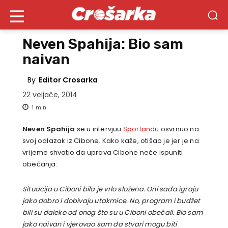
Neven Spahija: Bio sam
naivan
By
Editor Crosarka
22 veljače, 2014
1
min.
Neven Spahija
se u intervjuu
Sportandu
osvrnuo na
svoj odlazak iz Cibone. Kako kaže, otišao je jer je na
vrijeme shvatio da uprava Cibone neće ispuniti
obećanja:
Situacija u Ciboni bila je vrlo složena. Oni sada igraju
jako dobro i dobivaju utakmice. No, program i budžet
bili su daleko od onog što su u Ciboni obećali. Bio sam
jako naivan i vjerovao sam da stvari mogu biti