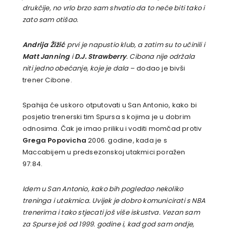
drukčije, no vrlo brzo sam shvatio da to neće biti tako i
zato sam otišao.
Andrija Žižić
prvi je napustio klub, a zatim su to učinili i
Matt Janning
i
D.J. Strawberry
. Cibona nije održala
niti jedno obećanje, koje je dala
– dodao je bivši
trener Cibone.
Spahija će uskoro otputovati u San Antonio, kako bi
posjetio trenerski tim Spursa s kojima je u dobrim
odnosima. Čak je imao priliku i voditi momčad protiv
Grega Popovicha
2006. godine, kada je s
Maccabijem u predsezonskoj utakmici poražen
97:84.
Idem u San Antonio, kako bih pogledao nekoliko
treninga i utakmica. Uvijek je dobro komunicirati s NBA
trenerima i tako stjecati još više iskustva. Vezan sam
za Spurse još od 1999. godine i, kad god sam ondje,