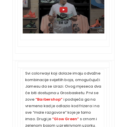
Svi colorwayi koji dolaze imaju odvažne
kombinacije svijetlih boja, omogućujući
Jamesu da se izrazi. Ovog mjeseca dva
će biti dostupna u Grosbasketu. Prvi se
zove
“Barbershop”
i podsjeća ga na
vremena kad je odlazio kod frizera i na
sve “male razgovore” koje je tamo
imao. Drugi je
“Glow Green”
s crnom i
zelenom bojom u prekrivnom uzorku.