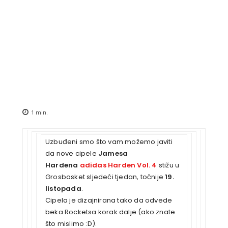
1
min.
Uzbuđeni smo što vam možemo javiti
da nove cipele
Jamesa
Hardena
adidas Harden Vol. 4
stižu u
Grosbasket sljedeći tjedan, točnije
19.
listopada
.
Cipela je dizajnirana tako da odvede
beka Rocketsa korak dalje (ako znate
što mislimo :D).