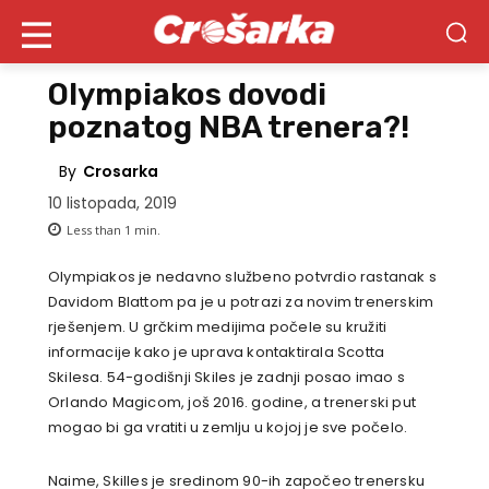
Olympiakos dovodi
poznatog NBA trenera?!
By
Crosarka
10 listopada, 2019
Less than 1
min.
Olympiakos je nedavno službeno potvrdio rastanak s
Davidom Blattom pa je u potrazi za novim trenerskim
rješenjem. U grčkim medijima počele su kružiti
informacije kako je uprava kontaktirala Scotta
Skilesa. 54-godišnji Skiles je zadnji posao imao s
Orlando Magicom, još 2016. godine, a trenerski put
mogao bi ga vratiti u zemlju u kojoj je sve počelo.
Naime, Skilles je sredinom 90-ih započeo trenersku