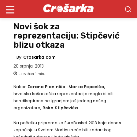
Novi šok za
reprezentaciju: Stipčević
blizu otkaza
By
Crosarka.com
20 srpnja, 2013
Less than 1
min.
Nakon
Zorana Planinića
i
Marka Popovića,
hrvatska košarkaška reprezentacija mogla bi biti
hendikepirana ne igranjem još jednog našeg
organizatora,
Roka Stipčevića
.
Na početku priprema za EuroBasket 2013 koje danas
započinju u Svetom Martinu neće biti zadarskog
košarkaša zbog ozljede gležnja.