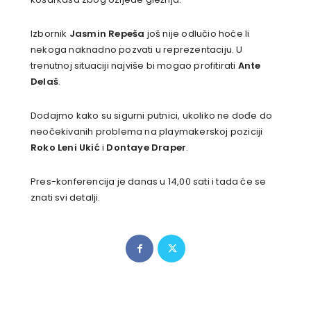
Izbornik
Jasmin Repeša
još nije odlučio hoće li
nekoga naknadno pozvati u reprezentaciju. U
trenutnoj situaciji najviše bi mogao profitirati
Ante
Delaš
.
Dodajmo kako su sigurni putnici, ukoliko ne dođe do
neočekivanih problema na playmakerskoj poziciji
Roko Leni Ukić
i
Dontaye Draper
.
Pres-konferencija je danas u 14,00 sati i tada će se
znati svi detalji.