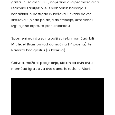
gađajući za dvicu 6-6, no jedina dva promašaja na
utakmici zabilježio je iz slobodnih bacanja. U
konačnici je postigao 12 koševa, uhvatio devet
skokova, upisao po dvije asistencije, ukradene i
izgubljene lopte, te jednu blokadu.
Spomenimo i da su najbolji strijelci momčadi bili
Michael Bramos
kod domaćina (14 poena), te
Navarro kod gostiju (17 koševa).
Četvrta, možda i posljednja, utakmica ovih dviju
momčad igra se za dva dana, također u Ateni.