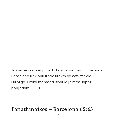
Još su jedan triler priredili košarkaši Panathinaikosa i
Barcelone u sklopu treće utakmice četvrtfinala
Eurolige. Grčka momčad izborila je meč-loptu
pobjedom 65:63.
Panathinaikos – Barcelona 65:63