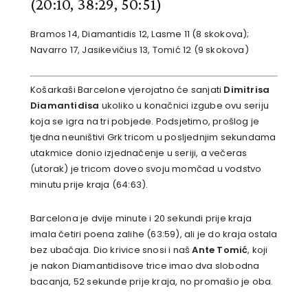
(20:10, 38:29, 50:51)
Bramos 14, Diamantidis 12, Lasme 11 (8 skokova);
Navarro 17, Jasikevičius 13, Tomić 12 (9 skokova)
Košarkaši Barcelone vjerojatno će sanjati
Dimitrisa
Diamantidisa
ukoliko u konačnici izgube ovu seriju
koja se igra na tri pobjede. Podsjetimo, prošlog je
tjedna neuništivi Grk tricom u posljednjim sekundama
utakmice donio izjednačenje u seriji, a večeras
(utorak) je tricom doveo svoju momčad u vodstvo
minutu prije kraja (64:63).
Barcelona je dvije minute i 20 sekundi prije kraja
imala četiri poena zalihe (63:59), ali je do kraja ostala
bez ubačaja. Dio krivice snosi i naš
Ante Tomić
, koji
je nakon Diamantidisove trice imao dva slobodna
bacanja, 52 sekunde prije kraja, no promašio je oba.