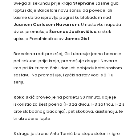
Svega 31 sekundu prije kraja
Stephane Lasme
gubi
loptu i daje Barceloni novu šansu da povede, ali
Lasme ubrzo ispravlja pogrešku blokadom nad
Juanom Carlosom Navarrom
. U nastavku napada
dvicu promašuje
Šarunas Jasikevičius
, a skok
upisuje Panathinaikosov
James Gist
.
Barcelona radi prekršaj, Gist ubacuje jedno bacanje
pet sekundi prije kraja, promašuje drugo i Navarro
ima priliku tricom čak i donijeti pobjedu katalonskom
sastavu. No promašuje, i grčki sastav vodi s 2-1 u
seriji.
Roko Ukić
proveo je na parketu 30 minuta, koje je
iskoristio za šest poena (1-3 za dvicu, 1-3 za tricu, 1-2 s
crte slobodnog bacanja), pet skokova, asistenciju, te
tri ukradene lopte.
S druge je strane Ante Tomić bio stopostotan iz igre