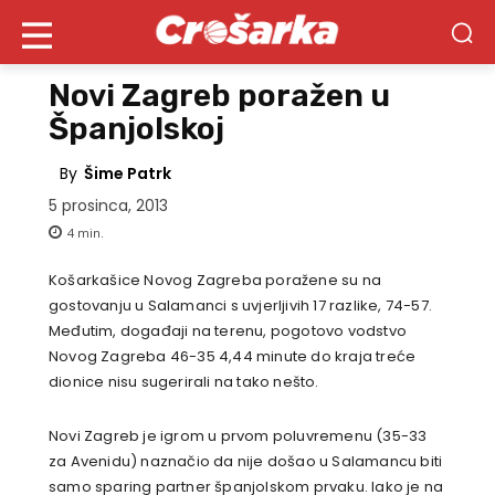
Novi Zagreb poražen u
Španjolskoj
By
Šime Patrk
5 prosinca, 2013
4
min.
Košarkašice Novog Zagreba poražene su na
gostovanju u Salamanci s uvjerljivih 17 razlike, 74-57.
Međutim, događaji na terenu, pogotovo vodstvo
Novog Zagreba 46-35 4,44 minute do kraja treće
dionice nisu sugerirali na tako nešto.
Novi Zagreb je igrom u prvom poluvremenu (35-33
za Avenidu) naznačio da nije došao u Salamancu biti
samo sparing partner španjolskom prvaku. Iako je na