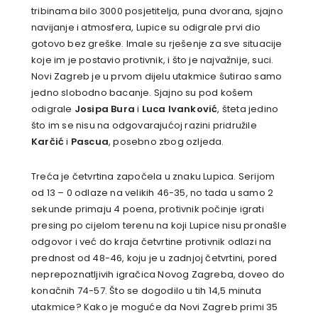
tribinama bilo 3000 posjetitelja, puna dvorana, sjajno
navijanje i atmosfera, Lupice su odigrale prvi dio
gotovo bez greške. Imale su rješenje za sve situacije
koje im je postavio protivnik, i što je najvažnije, suci.
Novi Zagreb je u prvom dijelu utakmice šutirao samo
jedno slobodno bacanje. Sjajno su pod košem
odigrale
Josipa Bura
i
Luca Ivanković
, šteta jedino
što im se nisu na odgovarajućoj razini pridružile
Karčić
i
Pascua
, posebno zbog ozljeda.
Treća je četvrtina započela u znaku Lupica. Serijom
od 13 – 0 odlaze na velikih 46-35, no tada u samo 2
sekunde primaju 4 poena, protivnik počinje igrati
presing po cijelom terenu na koji Lupice nisu pronašle
odgovor i već do kraja četvrtine protivnik odlazi na
prednost od 48-46, koju je u zadnjoj četvrtini, pored
neprepoznatljivih igračica Novog Zagreba, doveo do
konačnih 74-57. Što se dogodilo u tih 14,5 minuta
utakmice? Kako je moguće da Novi Zagreb primi 35