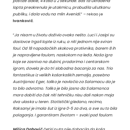
postiže dakle, 4 koša u 2 sekunde. Baš ta ukradena
lopta preokrenula je utakmicu, probudila ušutkanu
publiku, i dala vodu na mlin Avenidi.
” – rekao je
Ivanković
.
“
Ja nisam u životu doživio ovako nešto. Luci i Josipi su
doslovce trgali lopte iz ruku, a niti jednom nije sviran
faul. Od 18 napadačkih skokova protivnika, barem 8 ih
je napravljene faulom, naskokom na leđa. Naša igra
koje se zasniva na dubini, prodorima i centarskom
igrom, dovela je do tri slobodna bacanja za nas. Trio
fantastikus iz velikih košarkaških zemalja, posebno
Austrijanac Eger, toliko je navlačio za Salamacu da je
to bilo odvratno. Toliko je bilo jasno da Salamanca
mora dobiti da čak niti tehničku nisu dali nakon moja
dva ulaska u teren. Statistički gledano, recimo,
Raksanyi je imala šut iz igre 0-5 za dva, a sve su to bila
polaganja. I garantiram životom – svaki pod faulom
.
Milica Dabović
četiri puta nije dobacila do koša,