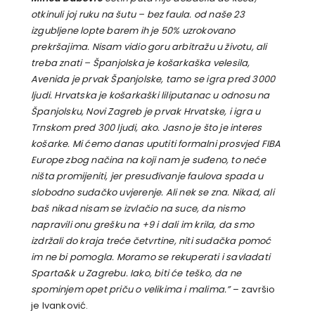
otkinuli joj ruku na šutu – bez faula. od naše 23
izgubljene lopte barem ih je 50% uzrokovano
prekršajima. Nisam vidio goru arbitražu u životu, ali
treba znati – Španjolska je košarkaška velesila,
Avenida je prvak Španjolske, tamo se igra pred 3000
ljudi. Hrvatska je košarkaški liliputanac u odnosu na
Španjolsku, Novi Zagreb je prvak Hrvatske, i igra u
Trnskom pred 300 ljudi, ako. Jasno je što je interes
košarke. Mi ćemo danas uputiti formalni prosvjed FIBA
Europe zbog načina na koji nam je suđeno, to neće
ništa promijeniti, jer presuđivanje faulova spada u
slobodno sudačko uvjerenje. Ali nek se zna. Nikad, ali
baš nikad nisam se izvlačio na suce, da nismo
napravili onu grešku na +9 i dali im krila, da smo
izdržali do kraja treće četvrtine, niti sudačka pomoć
im ne bi pomogla. Moramo se rekuperati i savladati
Sparta&k u Zagrebu. Iako, biti će teško, da ne
spominjem opet priču o velikima i malima.”
– završio
je Ivanković.