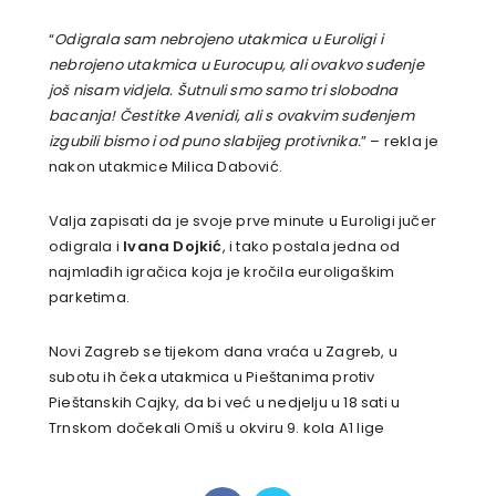
“
Odigrala sam nebrojeno utakmica u Euroligi i
nebrojeno utakmica u Eurocupu, ali ovakvo suđenje
još nisam vidjela. Šutnuli smo samo tri slobodna
bacanja! Čestitke Avenidi, ali s ovakvim suđenjem
izgubili bismo i od puno slabijeg protivnika.
” – rekla je
nakon utakmice Milica Dabović.
Valja zapisati da je svoje prve minute u Euroligi jučer
odigrala i
Ivana Dojkić
, i tako postala jedna od
najmlađih igračica koja je kročila euroligaškim
parketima.
Novi Zagreb se tijekom dana vraća u Zagreb, u
subotu ih čeka utakmica u Pieštanima protiv
Pieštanskih Cajky, da bi već u nedjelju u 18 sati u
Trnskom dočekali Omiš u okviru 9. kola A1 lige