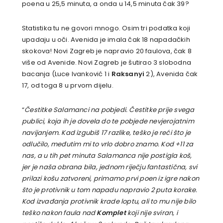
poena u 25,5 minuta, a onda u 14,5 minuta čak 39?
Statistika tu ne govori mnogo. Osim tri podatka koji
upadaju u oči. Avenida je imala čak 18 napadačkih
skokova! Novi Zagreb je napravio 20 faulova, čak 8
više od Avenide. Novi Zagreb je šutirao 3 slobodna
bacanja (Luce Ivanković 1 i
Raksanyi
2), Avenida čak
17, od toga 8 u prvom dijelu.
“
Čestitke Salamanci na pobjedi. Čestitke prije svega
publici, koja ih je dovela do te pobjede nevjerojatnim
navijanjem. Kad izgubiš 17 razlike, teško je reći što je
odlučilo, međutim mi to vrlo dobro znamo. Kod +11 za
nas, a u tih pet minuta Salamanca nije postigla koš,
jer je naša obrana bila, jednom riječju fantastična, svi
prilazi košu zatvoreni, primamo prvi poen iz igre nakon
što je protivnik u tom napadu napravio 2 puta korake.
Kod izvađanja protivnik krade loptu, ali to mu nije bilo
teško nakon faula nad
Komplet
koji nije sviran, i