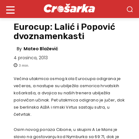
Eurocup: Lalić i Popović
dvoznamenkasti
By
Mateo Blažević
4 prosinca, 2013
3
min.
Većina utakmica osmog kola Eurocupa odigrana je
večeras, a nastupe su ubilježila osmorica hrvatskih
košarkaša, a dvojica su naših trenera ubilježila
polovičan učinak. Pet utakmica odigrano je jučer, dok
se berlinska ALBA i rimski Virtus sastaju sutra, u
četvrtak.
Osim novog poraza Cibone, u skupini A Le Mans je
slavio na gostovanju kod Nymburka sa 69:71, dok je