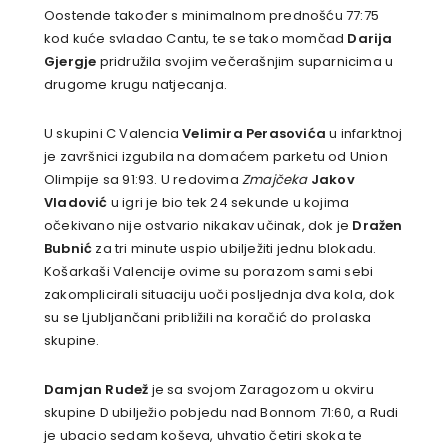
Oostende također s minimalnom prednošću 77:75
kod kuće svladao Cantu, te se tako momčad
Darija
Gjergje
pridružila svojim večerašnjim suparnicima u
drugome krugu natjecanja.
U skupini C Valencia
Velimira Perasovića
u infarktnoj
je završnici izgubila na domaćem parketu od Union
Olimpije sa 91:93. U redovima
Zmajčeka
Jakov
Vladović
u igri je bio tek 24 sekunde u kojima
očekivano nije ostvario nikakav učinak, dok je
Dražen
Bubnić
za tri minute uspio ubilježiti jednu blokadu.
Košarkaši Valencije ovime su porazom sami sebi
zakomplicirali situaciju uoči posljednja dva kola, dok
su se Ljubljančani približili na koračić do prolaska
skupine.
Damjan Rudež
je sa svojom Zaragozom u okviru
skupine D ubilježio pobjedu nad Bonnom 71:60, a Rudi
je ubacio sedam koševa, uhvatio četiri skoka te