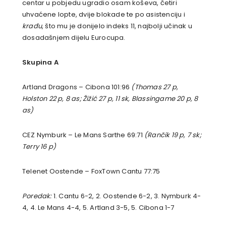
centar u pobjedu ugradio osam koševa, četiri
uhvaćene lopte, dvije blokade te po asistenciju i
krađu
, što mu je donijelo indeks 11, najbolji učinak u
dosadašnjem dijelu Eurocupa.
Skupina A
Artland Dragons – Cibona 101:96
(Thomas 27 p,
Holston 22 p, 8 as; Žižić 27 p, 11 sk, Blassingame 20 p, 8
as)
CEZ Nymburk – Le Mans Sarthe 69:71
(Rančik 19 p, 7 sk;
Terry 16 p)
Telenet Oostende – FoxTown Cantu 77:75
Poredak:
1. Cantu 6-2, 2. Oostende 6-2, 3. Nymburk 4-
4, 4. Le Mans 4-4, 5. Artland 3-5, 5. Cibona 1-7