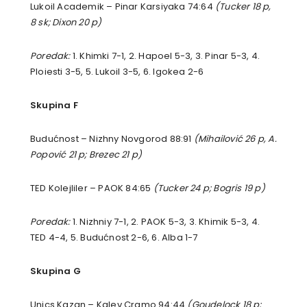
Lukoil Academik – Pinar Karsiyaka 74:64
(Tucker 18 p,
8 sk; Dixon 20 p)
Poredak:
1. Khimki 7-1, 2. Hapoel 5-3, 3. Pinar 5-3, 4.
Ploiesti 3-5, 5. Lukoil 3-5, 6. Igokea 2-6
Skupina F
Budućnost – Nizhny Novgorod 88:91
(Mihailović 26 p, A.
Popović 21 p; Brezec 21 p)
TED Kolejliler – PAOK 84:65
(Tucker 24 p; Bogris 19 p)
Poredak:
1. Nizhniy 7-1, 2. PAOK 5-3, 3. Khimik 5-3, 4.
TED 4-4, 5. Budućnost 2-6, 6. Alba 1-7
Skupina G
Unics Kazan – Kalev Cramo 94:44
(Goudelock 18 p;