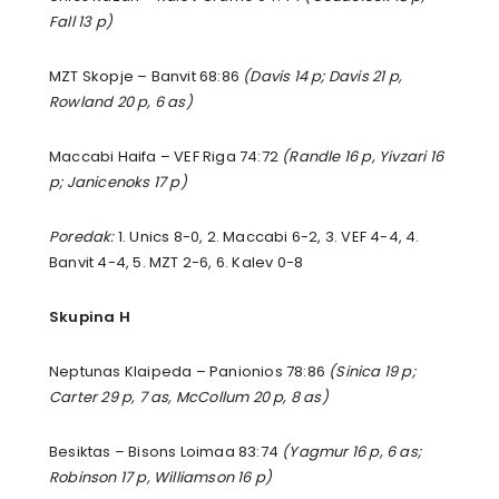
Fall 13 p)
MZT Skopje – Banvit 68:86
(Davis 14 p; Davis 21 p,
Rowland 20 p, 6 as)
Maccabi Haifa – VEF Riga 74:72
(Randle 16 p, Yivzari 16
p; Janicenoks 17 p)
Poredak:
1. Unics 8-0, 2. Maccabi 6-2, 3. VEF 4-4, 4.
Banvit 4-4, 5. MZT 2-6, 6. Kalev 0-8
Skupina H
Neptunas Klaipeda – Panionios 78:86
(Sinica 19 p;
Carter 29 p, 7 as, McCollum 20 p, 8 as)
Besiktas – Bisons Loimaa 83:74
(Yagmur 16 p, 6 as;
Robinson 17 p, Williamson 16 p)