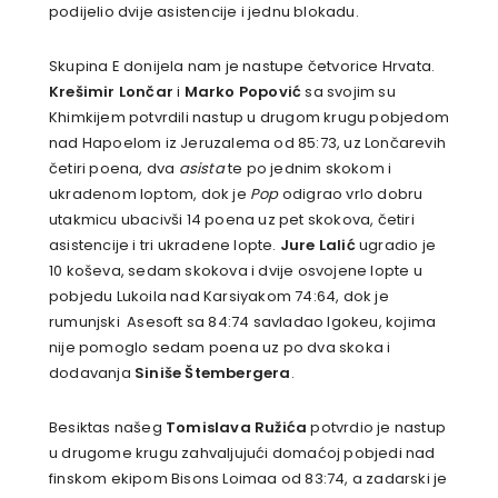
podijelio dvije asistencije i jednu blokadu.
Skupina E donijela nam je nastupe četvorice Hrvata.
Krešimir Lončar
i
Marko Popović
sa svojim su
Khimkijem potvrdili nastup u drugom krugu pobjedom
nad Hapoelom iz Jeruzalema od 85:73, uz Lončarevih
četiri poena, dva
asista
te po jednim skokom i
ukradenom loptom, dok je
Pop
odigrao vrlo dobru
utakmicu ubacivši 14 poena uz pet skokova, četiri
asistencije i tri ukradene lopte.
Jure Lalić
ugradio je
10 koševa, sedam skokova i dvije osvojene lopte u
pobjedu Lukoila nad Karsiyakom 74:64, dok je
rumunjski Asesoft sa 84:74 savladao Igokeu, kojima
nije pomoglo sedam poena uz po dva skoka i
dodavanja
Siniše Štembergera
.
Besiktas našeg
Tomislava Ružića
potvrdio je nastup
u drugome krugu zahvaljujući domaćoj pobjedi nad
finskom ekipom Bisons Loimaa od 83:74, a zadarski je