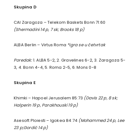
Skupina D
CAI Zaragoza – Telekom Baskets Bonn 71:60
(Shermadini 14 p, 7 sk; Brooks 18 p)
ALBA Berlin – Virtus Roma
*igra se u četvrtak
Poredak:
1. ALBA 5-2, 2. Gravelines 6-2, 3. Zaragoza 5-
3, 4. Bonn 4-4, 5. Roma 2-5, 6. Mons 0-8
Skupina E
Khimki – Hapoel Jerusalem 85:73
(Davis 22 p, 8 sk;
Halperin 19 p, Parakhouski 19 p)
Asesoft Ploiesti – Igokea 84:74
(Mohammed 24 p, Lee
23 p;Gordić 14 p)