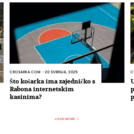
CROSARKA.COM
-
20 SVIBNJA, 2025
C
Što košarka ima zajedničko s
U
Rabona internetskim
p
kasinima?
p
LOAD MORE