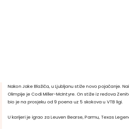
Nakon Jake Blažiča, u Ljubljanu stiže novo pojačanje. N
Olimpije je
Codi Miller-McIntyre. On stiže iz redova Zeni
bio je na prosjeku od 9 poena uz 5 skokova u VTB ligi.
U karijeri je igrao za Leuven Bearse, Parmu, Texas Legend