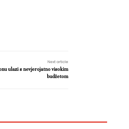
Next article
onu ulazi s nevjerojatno visokim
budžetom