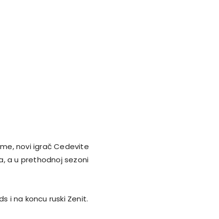
aime, novi igrač Cedevite
ta, a u prethodnoj sezoni
s i na koncu ruski Zenit.