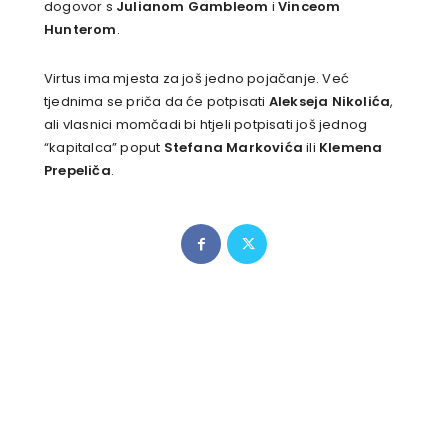
dogovor s
Julianom Gambleom
i
Vinceom
Hunterom
.
Virtus ima mjesta za još jedno pojačanje. Već
tjednima se priča da će potpisati
Alekseja Nikolića
,
ali vlasnici momčadi bi htjeli potpisati još jednog
“kapitalca” poput
Stefana Markovića
ili
Klemena
Prepeliča
.