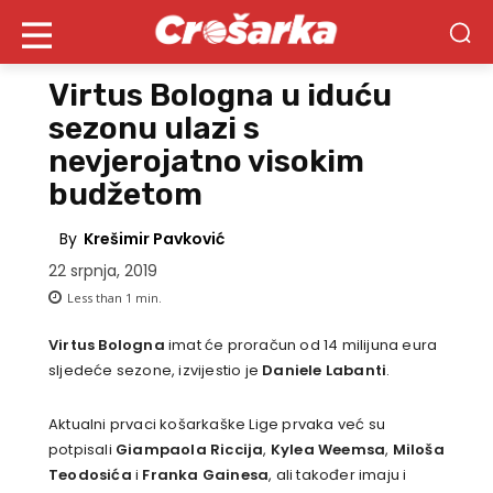
Virtus Bologna u iduću
sezonu ulazi s
nevjerojatno visokim
budžetom
By
Krešimir Pavković
22 srpnja, 2019
Less than 1
min.
Virtus Bologna
imat će proračun od 14 milijuna eura
sljedeće sezone, izvijestio je
Daniele Labanti
.
Aktualni prvaci košarkaške Lige prvaka već su
potpisali
Giampaola Riccija
,
Kylea Weemsa
,
Miloša
Teodosića
i
Franka Gainesa
, ali također imaju i