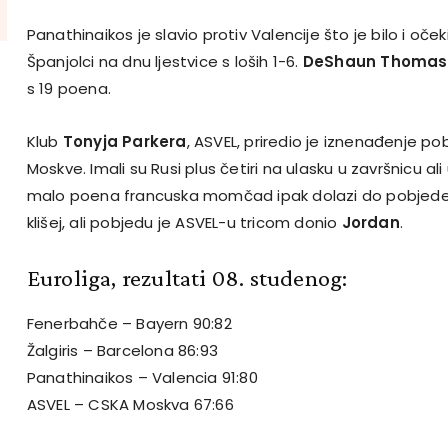
Panathinaikos je slavio protiv Valencije što je bilo i oč
Španjolci na dnu ljestvice s loših 1-6.
DeShaun Thomas
s 19 poena.
Klub
Tonyja Parkera
, ASVEL, priredio je iznenađenje 
Moskve. Imali su Rusi plus četiri na ulasku u završnicu ali
malo poena francuska momčad ipak dolazi do pobjede
klišej, ali pobjedu je ASVEL-u tricom donio
Jordan
.
Euroliga, rezultati 08. studenog:
Fenerbahče – Bayern 90:82
Žalgiris – Barcelona 86:93
Panathinaikos – Valencia 91:80
ASVEL – CSKA Moskva 67:66