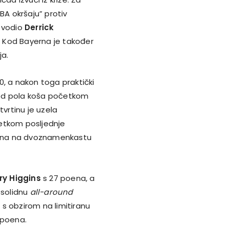
BA okršaju” protiv
i vodio
Derrick
. Kod Bayerna je također
ja.
0, a nakon toga praktički
o od pola koša početkom
tvrtinu je uzela
očetkom posljednje
poena na dvoznamenkastu
ry Higgins
s 27 poena, a
 solidnu
all-around
s obzirom na limitiranu
 poena.