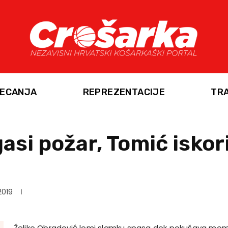
ECANJA
REPREZENTACIJE
TR
asi požar, Tomić iskor
2019
Željko Obradović lomi slamku spasa dok pokušava momča