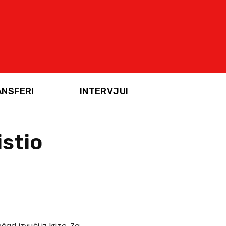
ANSFERI
INTERVJUI
istio
d izvući iz krize. Za