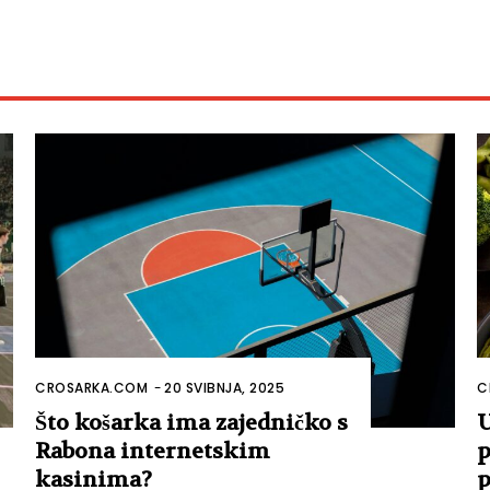
CROSARKA.COM
-
20 SVIBNJA, 2025
C
Što košarka ima zajedničko s
U
Rabona internetskim
p
kasinima?
p