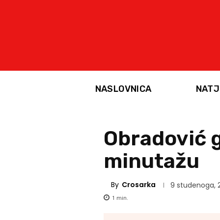
NASLOVNICA
NATJ
Obradović g
minutažu
By
Crosarka
9 studenoga, 
1
min.