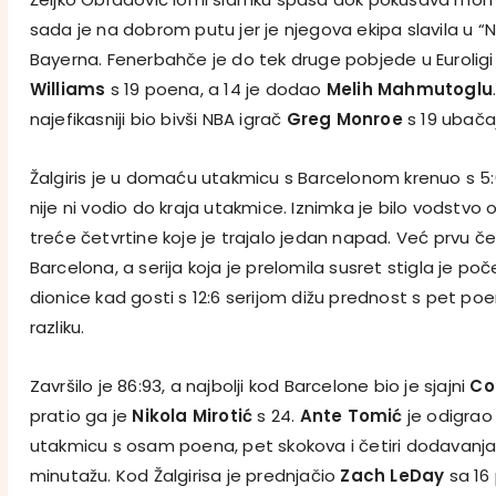
sada je na dobrom putu jer je njegova ekipa slavila u “N
Bayerna. Fenerbahče je do tek druge pobjede u Eurolig
Williams
s 19 poena, a 14 je dodao
Melih Mahmutoglu
najefikasniji bio bivši NBA igrač
Greg Monroe
s 19 ubača
Žalgiris je u domaću utakmicu s Barcelonom krenuo s 5:
nije ni vodio do kraja utakmice. Iznimka je bilo vodstv
treće četvrtine koje je trajalo jedan napad. Već prvu če
Barcelona, a serija koja je prelomila susret stigla je p
dionice kad gosti s 12:6 serijom dižu prednost s pet 
razliku.
Završilo je 86:93, a najbolji kod Barcelone bio je sjajni
Co
pratio ga je
Nikola Mirotić
s 24.
Ante Tomić
je odigrao
utakmicu s osam poena, pet skokova i četiri dodavanja 
minutažu. Kod Žalgirisa je prednjačio
Zach LeDay
sa 16