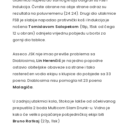
Utakmicu napetu do samog kraja odigrali su FSB i
Indukcija. Čvrste obrane na obje strane odraz su
rezultata na poluvremenu (24:24). Drugi dio utakmice
FSB je slabije napadao protivnički koš i Indukcija je
nošena
Tomislavom Salopekom
(19p, 15sk od čega
12 u obrani) odnijela vrijednu pobjedu u borbi za
gornji dio tablice.
Asseco JSK nije imao previše problema sa
Diablosima,
Lin Herenčić
je na jedno popodne
ostavio obiteljske obaveze sa strane i tako
rasterećen vodio ekipu s klupice do pobjede sa 33
poena. Diablosima nisu pomogla nit 23 poena
Malagića
.
U zadnjoj utakmici kola, Stoka je lakše od očekivanog
prepustila 2 boda Multicom Slam Drunk-u. Vidno je
kako će veliko pojačanje pobjedničkoj ekipi biti
Bruno Ratkaj
(27p, 11sk)