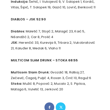
Indukcija:
Šehić, I. Vukojević 9, V. Salopek 1, Kordić,
Vitas, Šipić, T. Salopek 19, Gazić 10, Lovrić, Benković 11
DIABLOS – JSK 52:90
Diablos:
Maletić 7, Stojić 2, Malagić 23, Kaić 5,
Nišandžić 2, Car 8, Prolić 4
JSK:
Herenčić 33, Kurevija 9, Trbara 2, Vukobratović
21, Kaluđer 8, Medak 6, Vlaho 11
MULTICOM SLAM DRUNK – STOKA 68:55
Multicom Slam Drunk:
Gvozdić 18, Ratkaj 27,
Zečević, Čagalj, Puljić 4, Rosan 3, Ćirić 10, Raguž 6
Stoka:
Mužić 8, Popović 2, Mucalo 2, S. Piplica,
Mataga 6, Vuletić 13, Jerković 20