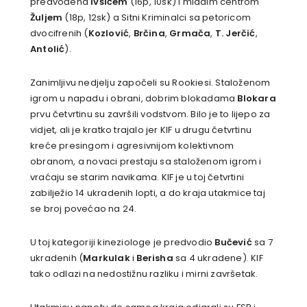
predvođena
Ivšićem
(16p, 10sk) i mladim centrom
Žuljem
(18p, 12sk) a Sitni Kriminalci sa petoricom
dvocifrenih (
Kozlović
,
Brčina
,
Grmača
,
T. Jerčić
,
Antolić
).
Zanimljivu nedjelju započeli su Rookiesi. Staloženom
igrom u napadu i obrani, dobrim blokadama
Blokara
prvu četvrtinu su završili vodstvom. Bilo je to lijepo za
vidjet, ali je kratko trajalo jer KIF u drugu četvrtinu
kreće presingom i agresivnijom kolektivnom
obranom, a novaci prestaju sa staloženom igrom i
vraćaju se starim navikama. KIF je u toj četvrtini
zabilježio 14 ukradenih lopti, a do kraja utakmice taj
se broj povećao na 24.
U toj kategoriji kineziologe je predvodio
Bučević
sa 7
ukradenih (
Markulak
i
Berisha
sa 4 ukradene). KIF
tako odlazi na nedostižnu razliku i mirni završetak.