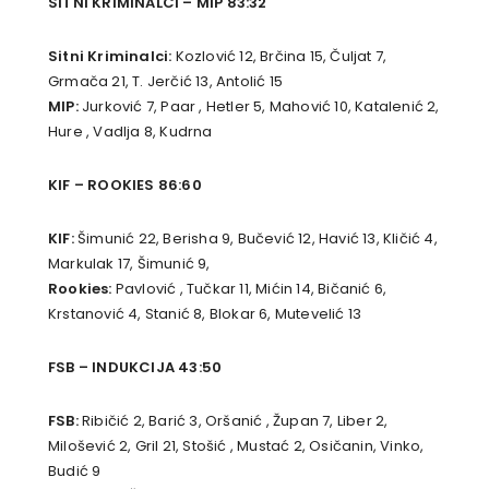
SITNI KRIMINALCI – MIP 83:32
Sitni Kriminalci:
Kozlović 12, Brčina 15, Čuljat 7,
Grmača 21, T. Jerčić 13, Antolić 15
MIP:
Jurković 7, Paar , Hetler 5, Mahović 10, Katalenić 2,
Hure , Vadlja 8, Kudrna
KIF – ROOKIES 86:60
KIF:
Šimunić 22, Berisha 9, Bučević 12, Havić 13, Kličić 4,
Markulak 17, Šimunić 9,
Rookies:
Pavlović , Tučkar 11, Mićin 14, Bičanić 6,
Krstanović 4, Stanić 8, Blokar 6, Mutevelić 13
FSB – INDUKCIJA 43:50
FSB:
Ribičić 2, Barić 3, Oršanić , Župan 7, Liber 2,
Milošević 2, Gril 21, Stošić , Mustać 2, Osičanin, Vinko,
Budić 9