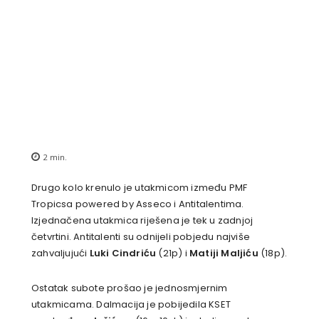
2
min.
Drugo kolo krenulo je utakmicom između PMF
Tropicsa powered by Asseco i Antitalentima.
Izjednačena utakmica riješena je tek u zadnjoj
četvrtini. Antitalenti su odnijeli pobjedu najviše
zahvaljujući
Luki Cindriću
(21p) i
Matiji Maljiću
(18p).
Ostatak subote prošao je jednosmjernim
utakmicama. Dalmacija je pobijedila KSET