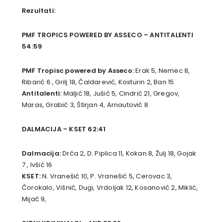
Rezultati:
PMF TROPICS POWERED BY ASSECO – ANTITALENTI
54:59
PMF Tropisc powered by Asseco:
Erak 5, Nemec 8,
Ribarić 6 , Grilj 18, Čaldarević, Kosturin 2, Ban 15
Antitalenti:
Maljić 18, Jušić 5, Cindrić 21, Gregov,
Maras, Grabić 3, Štirjan 4, Arnautović 8
DALMACIJA – KSET 62:41
Dalmacija:
Drča 2, D. Piplica 11, Kokan 8, Žulj 18, Gojak
7 , Ivšić 16
KSET:
N. Vranešić 10, P. Vranešić 5, Cerovac 3,
Čorokalo, Višnić, Dugi, Vrdoljak 12, Kosanović 2, Miklić,
Mijač 9,