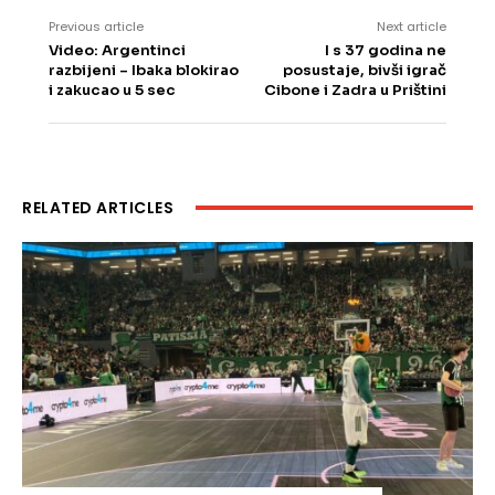
Previous article
Next article
Video: Argentinci
I s 37 godina ne
razbijeni – Ibaka blokirao
posustaje, bivši igrač
i zakucao u 5 sec
Cibone i Zadra u Prištini
RELATED ARTICLES