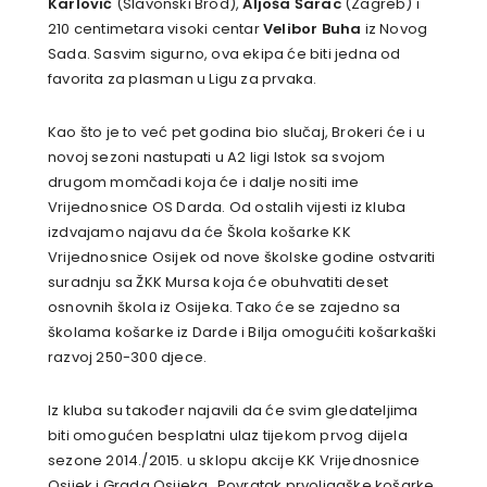
Karlović
(Slavonski Brod),
Aljoša Šarac
(Zagreb) i
210 centimetara visoki centar
Velibor Buha
iz Novog
Sada. Sasvim sigurno, ova ekipa će biti jedna od
favorita za plasman u Ligu za prvaka.
Kao što je to već pet godina bio slučaj, Brokeri će i u
novoj sezoni nastupati u A2 ligi Istok sa svojom
drugom momčadi koja će i dalje nositi ime
Vrijednosnice OS Darda. Od ostalih vijesti iz kluba
izdvajamo najavu da će Škola košarke KK
Vrijednosnice Osijek od nove školske godine ostvariti
suradnju sa ŽKK Mursa koja će obuhvatiti deset
osnovnih škola iz Osijeka. Tako će se zajedno sa
školama košarke iz Darde i Bilja omogućiti košarkaški
razvoj 250-300 djece.
Iz kluba su također najavili da će svim gledateljima
biti omogućen besplatni ulaz tijekom prvog dijela
sezone 2014./2015. u sklopu akcije KK Vrijednosnice
Osijek i Grada Osijeka „Povratak prvoligaške košarke