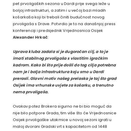
pet prvoligaških sezona u Dardi prije svega leže u
boljoj infrastrukturi, a zatim i u većoj bazi mladih
košarkaša koji bi trebali činiti budućnost novog
prvoligaša s Drave. Potvrdio je to na današnjoj press
konferenciji i predsjednik Vrijednosnica Osijek
Alexander Hrkač
:
Uprava kluba zadala si je dugoročan cilj, a to je
imati stabilnog prvoligaša s vlastitim igračkim
kadrom. Kako bi što prije došli do tog cilja potrebna
nam je i bolja infrastruktura koju smo u Dardi
prerasli. Glavni motiv našeg prelaska je taj što grad
Osijek ima vrhunske uvjete za košarku, a trenutno
nema prvoligaša.
Ovakav potez Brokera sigurno ne bi bio moguć da
nije bilo potpore Grada, tim više što će Vrijednosnice
Osijek prvoligaške utakmice u novoj sezoni igrati u
maloj dvorani Gradski vrt s kapacitetom od 1448