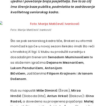
ujedno i povećanje broja posjetitelja. Sve to za cilj
ima širenje baze publike, podmlatka te zadržavanje
kvalitetnog seniorskog kadra.
Foto: Marija Matičević Ivanković
Što se pak seniorskog kadra tiče, Brokeri su oformili
momčad koja će u novoj sezoni itekako imati što reći
u hrvatskoj A1 ligi. U klubu su produžili suradnju s
dosadašnjim trenerom
Senadom Muminovićem
te
sa stožernim igračima
Dejanom Meznarićem
,
Lukom Pandurićem
,
Antonijom
Bičvićem
,
zaštićenima
Filipom Krajinom
i
Arianom
Došenom
.
Klub su napustili
Miše Diminić
(Široki),
Mirza
Hrnčić
(Sloboda Dita),
Antun Hrkač
(Đakovo) i
Dino
Radoš
,
a dovedena su provjerena pojačanja:
Matej