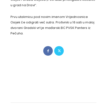
u grad na Dravi“.
Prvu utakmicu pod novim imenom Vrijednosnice
Osijek će odigrati već sutra. Protivnik u 16 sati u maloj
dvorani Gradski vrt je mađarski BC PVSK Panters iz
Pečuha.