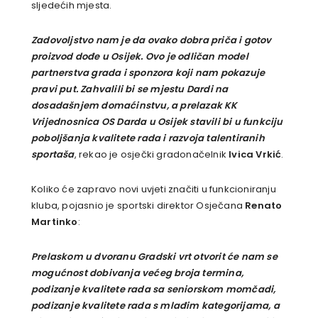
sljedećih mjesta.
Zadovoljstvo nam je da ovako dobra priča i gotov
proizvod dođe u Osijek. Ovo je odličan model
partnerstva grada i sponzora koji nam pokazuje
pravi put. Zahvalili bi se mjestu Dardi na
dosadašnjem domaćinstvu, a prelazak KK
Vrijednosnica OS Darda u Osijek stavili bi u funkciju
poboljšanja kvalitete rada i razvoja talentiranih
sportaša
, rekao je osječki gradonačelnik
Ivica Vrkić
.
Koliko će zapravo novi uvjeti značiti u funkcioniranju
kluba, pojasnio je sportski direktor Osječana
Renato
Martinko
:
Prelaskom u dvoranu Gradski vrt otvorit će nam se
mogućnost dobivanja većeg broja termina,
podizanje kvalitete rada sa seniorskom momčadi,
podizanje kvalitete rada s mlađim kategorijama, a