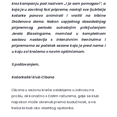
kroz kampanju pod nazivom „I ja sam pomogao!“, a
koja je u završnoj fazi pripreme, nastoji sve ljubitelje
košarke ponovo animirati i vratiti na tribine
Draženova doma. Nakon uspješnog dosadašnjeg
pripremnog perioda sutrašnjim priključenjem
Jerela Blassingame, momčad u kompletnom
sastavu nastavlja s intenzivnim treninzima i
pripremama za početak sezone koja je pred nama i
u koju svi krećemo s novim optimizmom.
S poštovanjem,
Košarkaški klub Cibona
Cibona u sezonu kreće oslabljena u odnosu na
prošlu, ali konačno s čistim računima, gdje se klub
napokon može okrenuti prema budućnosti, a ne
treba brinuti oko vlastitog opstanka.