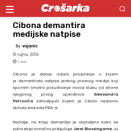
Cibona demantira
medijske natpise
By
vujanic
15 rujna, 2014
1
min.
Cibona je danas izdala priopćenje u kojem
je demantirala natpise jednog pisanog medija koji
spornim smatra posuđivanje novca klubu od strane
njegovog prvog operativca
Aleksandra
Petrovića
zahvaljujući kojem je Ciboni nedavno
skinuta blokada FIBA-e.
Nadalje, na kraju demantija je objavljeno kako se
sutra ekipi konačno priključuje
Jerel Blassingame
, uz