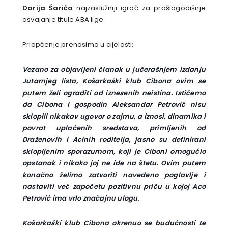
Darija Šarića
najzaslužniji igrač za prošlogodišnje
osvajanje titule ABA lige.
Priopćenje prenosimo u cijelosti:
Vezano za objavljeni članak u jučerašnjem izdanju
Jutarnjeg lista, Košarkaški klub Cibona ovim se
putem želi ograditi od iznesenih neistina. Ističemo
da Cibona i gospodin Aleksandar Petrović nisu
sklopili nikakav ugovor o zajmu, a iznosi, dinamika i
povrat uplaćenih sredstava, primljenih od
Draženovih i Acinih roditelja, jasno su definirani
sklopljenim sporazumom, koji je Ciboni omogućio
opstanak i nikako joj ne ide na štetu. Ovim putem
konačno želimo zatvoriti navedeno poglavlje i
nastaviti već započetu pozitivnu priču u kojoj Aco
Petrović ima vrlo značajnu ulogu.
Košarkaški klub Cibona okrenuo se budućnosti te