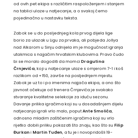
od ovih pet ekipa s različitim raspoloženjem i stanjem
na tablici ulaze u natjecanje, a o svakoj ćemo
pojedinačno u nastavku teksta.
Zabok se u do posljednjeg kola prvog dijela lige
borio za ulazak u Ligu za prvaka, ali pobjeda Jollya
nad Alkarom u Sinju odnijela im je mogućnost igranja
utakmica s najjačim hrvatskim klubovima. Pravo čudo
bi se moralo dogoditi da momci
Dragutina
Črnjevića
, koji u natjecanje ulaze s omjerom 7-1 i koš
razlikom od +150, završe na posljednjem mjestu.
Zabok je uz to i po imenima najjača ekipa, a ono što
javnost očekuje od trenera Črnjevića je svakako
stvaranje kvalitetne selekcije za iduću sezonu.
Davanje prilika igračima koji su u dosadašnjem dijelu
natjecanja igrali vrlo malo, poput
Ante Smolića
,
odnosno mladim zaštićenim igračima koji su vrlo
rijetko dobili priliku pokazati što znaju, kao što su
Filip
Đurkan
i
Martin Tuđen
, a tu je i novopridošli 19-