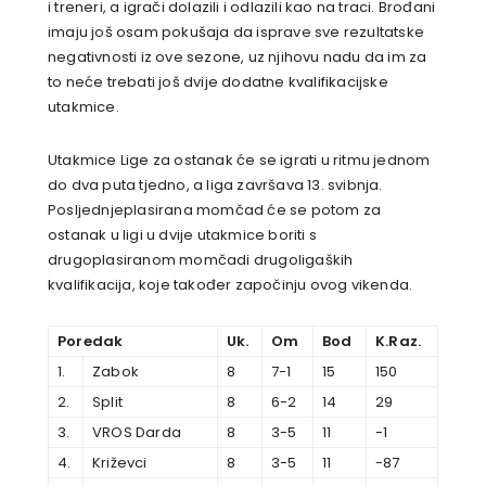
i treneri, a igrači dolazili i odlazili kao na traci. Brođani
imaju još osam pokušaja da isprave sve rezultatske
negativnosti iz ove sezone, uz njihovu nadu da im za
to neće trebati još dvije dodatne kvalifikacijske
utakmice.
Utakmice Lige za ostanak će se igrati u ritmu jednom
do dva puta tjedno, a liga završava 13. svibnja.
Posljednjeplasirana momčad će se potom za
ostanak u ligi u dvije utakmice boriti s
drugoplasiranom momčadi drugoligaških
kvalifikacija, koje također započinju ovog vikenda.
Poredak
Uk.
Om
Bod
K.Raz.
1.
Zabok
8
7-1
15
150
2.
Split
8
6-2
14
29
3.
VROS Darda
8
3-5
11
-1
4.
Križevci
8
3-5
11
-87