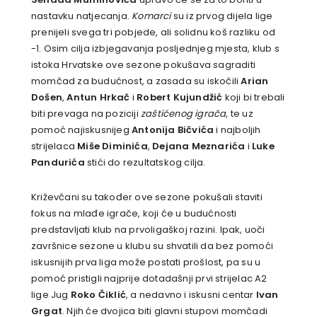
nastavku natjecanja.
Komarci
su iz prvog dijela lige
prenijeli svega tri pobjede, ali solidnu koš razliku od
-1. Osim cilja izbjegavanja posljednjeg mjesta, klub s
istoka Hrvatske ove sezone pokušava sagraditi
momčad za budućnost, a zasada su iskočili
Arian
Došen
,
Antun Hrkač
i
Robert Kujundžić
koji bi trebali
biti prevaga na poziciji
zaštićenog igrača
, te uz
pomoć najiskusnijeg
Antonija Bičvića
i najboljih
strijelaca
Miše Diminića
,
Dejana Meznarića
i
Luke
Pandurića
stići do rezultatskog cilja.
Križevčani su također ove sezone pokušali staviti
fokus na mlađe igrače, koji će u budućnosti
predstavljati klub na prvoligaškoj razini. Ipak, uoči
završnice sezone u klubu su shvatili da bez pomoći
iskusnijih prva liga može postati prošlost, pa su u
pomoć pristigli najprije dotadašnji prvi strijelac A2
lige Jug
Roko Čiklić
, a nedavno i iskusni centar
Ivan
Grgat
. Njih će dvojica biti glavni stupovi momčadi