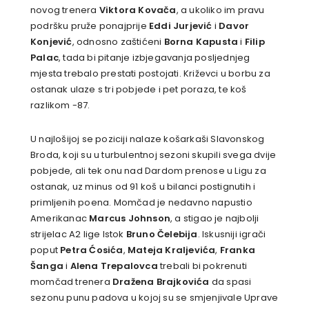
novog trenera
Viktora Kovača
, a ukoliko im pravu
podršku pruže ponajprije
Eddi Jurjević
i
Davor
Konjević
, odnosno zaštićeni
Borna Kapusta
i
Filip
Palac
, tada bi pitanje izbjegavanja posljednjeg
mjesta trebalo prestati postojati. Križevci u borbu za
ostanak ulaze s tri pobjede i pet poraza, te koš
razlikom -87.
U najlošijoj se poziciji nalaze košarkaši Slavonskog
Broda, koji su u turbulentnoj sezoni skupili svega dvije
pobjede, ali tek onu nad Dardom prenose u Ligu za
ostanak, uz minus od 91 koš u bilanci postignutih i
primljenih poena. Momčad je nedavno napustio
Amerikanac
Marcus Johnson
, a stigao je najbolji
strijelac A2 lige Istok
Bruno Čelebija
. Iskusniji igrači
poput
Petra Ćosića
,
Mateja Kraljevića
,
Franka
Šanga
i
Alena Trepalovca
trebali bi pokrenuti
momčad trenera
Dražena Brajkovića
da spasi
sezonu punu padova u kojoj su se smjenjivale Uprave