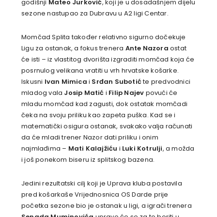
godišnji
Mateo Jurković
, koji je u dosadašnjem dijelu
sezone nastupao za Dubravu u A2 ligi Centar.
Momčad Splita također relativno sigurno dočekuje
Ligu za ostanak, a fokus trenera
Ante Nazora
ostat
će isti – iz vlastitog dvorišta izgraditi momčad koja će
posrnulog velikana vratiti u vrh hrvatske košarke.
Iskusni
Ivan Mimica
i
Srđan Subotić
te predvodnici
mladog vala
Josip Matić
i
Filip Najev
povući će
mladu momčad kad zagusti, dok ostatak momčadi
čeka na svoju priliku kao zapeta puška. Kad se i
matematički osigura ostanak, svakako valja računati
da će mladi trener Nazor dati priliku i onim
najmlađima –
Mati Kalajžiću
i
Luki Kotrulji
, a možda
i još ponekom biseru iz splitskog bazena.
Jedini rezultatski cilj koji je Uprava kluba postavila
pred košarkaše Vrijednosnica OS Darde prije
početka sezone bio je ostanak u ligi, a igrači trenera
Senada Muminovića
upravo će se za to boriti u