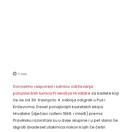
1
min.
Donosimo raspored i satnicu održavanja
poluzavršnih turnira Prvenstva Hrvatske
za kadete koji
će se od 30. travnja to 4. svibnja odigrati u Puli i
Križevcima. Deset ponajboljih kadetskih ekipa
Hrvatske (dječaci rođeni 1998. i mlađi) prema
Pravilniku razvrstani su u dvije skupine i u pet dana će
digrati dvadeset utakmica nakon kojih će četiri