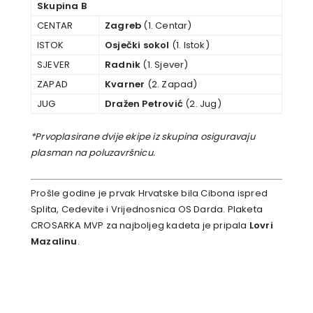
Skupina B
CENTAR
Zagreb
(1. Centar)
ISTOK
Osječki sokol
(1. Istok)
SJEVER
Radnik
(1. Sjever)
ZAPAD
Kvarner
(2. Zapad)
JUG
Dražen Petrović
(2. Jug)
*Prvoplasirane dvije ekipe iz skupina osiguravaju
plasman na poluzavršnicu.
Prošle godine je prvak Hrvatske bila Cibona ispred
Splita, Cedevite i Vrijednosnica OS Darda. Plaketa
CROSARKA MVP za najboljeg kadeta je pripala
Lovri
Mazalinu
.