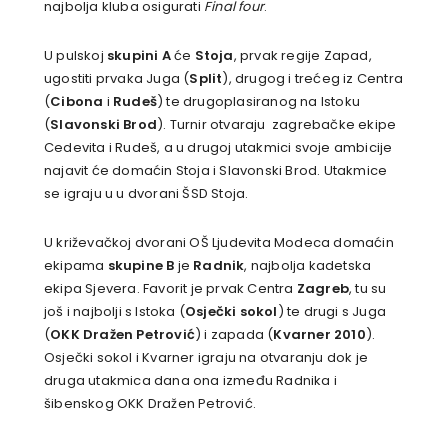
najbolja kluba osigurati
Final four
.
U pulskoj
skupini A
će
Stoja
, prvak regije Zapad,
ugostiti prvaka Juga (
Split
), drugog i trećeg iz Centra
(
Cibona
i
Rudeš
) te drugoplasiranog na Istoku
(
Slavonski Brod
). Turnir otvaraju zagrebačke ekipe
Cedevita i Rudeš, a u drugoj utakmici svoje ambicije
najavit će domaćin Stoja i Slavonski Brod. Utakmice
se igraju u u dvorani ŠSD Stoja.
U križevačkoj dvorani OŠ Ljudevita Modeca domaćin
ekipama
skupine B
je
Radnik
, najbolja kadetska
ekipa Sjevera. Favorit je prvak Centra
Zagreb
, tu su
još i najbolji s Istoka (
Osječki sokol
) te drugi s Juga
(
OKK Dražen Petrović
) i zapada (
Kvarner 2010
).
Osječki sokol i Kvarner igraju na otvaranju dok je
druga utakmica dana ona između Radnika i
šibenskog OKK Dražen Petrović.