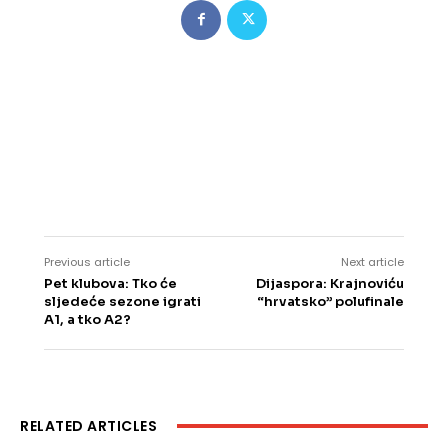
Previous article
Next article
Pet klubova: Tko će
Dijaspora: Krajnoviću
sljedeće sezone igrati
“hrvatsko” polufinale
A1, a tko A2?
RELATED ARTICLES