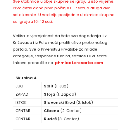
Sve utakmice u obje skupine se igraju u isto vrijeme.
Prva četiri dana prva počinje u 17 sati, a druga dva
sata kasnije. U nedjelju posljednje utakmice skupina
se igraju u 10 i 12 sati.
Velika je vjerojatnost da ćete sva događanja i iz
Križevaca i iz Pule moći pratiti uživo preko našeg
portala. Sve o Prvenstvu Hrvatske za mlađe
kategorije, rasporede turnira, satnice i LIVE Stats
linkove pronađite na:
phmladi.crosarka.com
Skupina A
JUG
Split
(1. Jug)
ZAPAD
Stoja
(1. Zapad)
ISTOK
Slavonski Brod
(2. Istok)
CENTAR
Cibona
(2. Centar)
CENTAR
Rudeš
(3. Centar)