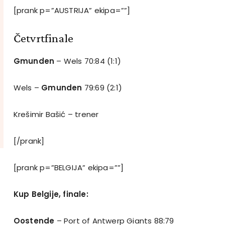
[prank p=”AUSTRIJA” ekipa=””]
Četvrtfinale
Gmunden
– Wels 70:84 (1:1)
Wels –
Gmunden
79:69 (2:1)
Krešimir Bašić – trener
[/prank]
[prank p=”BELGIJA” ekipa=””]
Kup Belgije, finale:
Oostende
– Port of Antwerp Giants 88:79