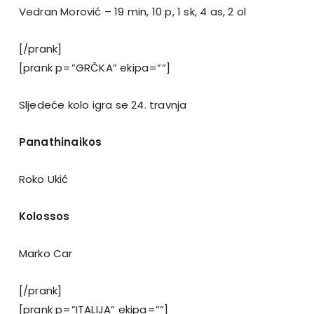
Vedran Morović – 19 min, 10 p, 1 sk, 4 as, 2 ol
[/prank]
[prank p=”GRČKA” ekipa=””]
Sljedeće kolo igra se 24. travnja
Panathinaikos
Roko Ukić
Kolossos
Marko Car
[/prank]
[prank p=”ITALIJA” ekipa=””]