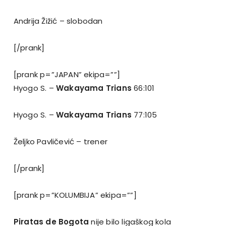
Andrija Žižić – slobodan
[/prank]
[prank p=”JAPAN” ekipa=””]
Hyogo S. –
Wakayama Trians
66:101
Hyogo S. –
Wakayama Trians
77:105
Željko Pavličević – trener
[/prank]
[prank p=”KOLUMBIJA” ekipa=””]
Piratas de Bogota
nije bilo ligaškog kola