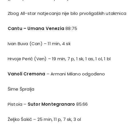
Zbog All-star natjecanja nije bilo prvoligaških utakmica
Cantu – Umana Venezia
88:75
Ivan Buva (Can) – 11 min, 4 sk
Hrvoje Perić (Ven) – 19 min, 7 p, 1 sk, 1 as, 1 ol, 1 bl
Vanoli Cremona
– Armani Milano odgođeno
Šime Špralja
Pistoia –
Sutor Montegranaro
85:66
Željko Šakić – 25 min, 11 p, 7 sk, 3 ol