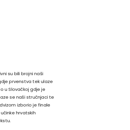
ni su bili brojni naši
gdje prvenstva tek ulaze
lo u Slovačkoj gdje je
laze se naši stručnjaci te
vizom izborio je finale
učinke hrvatskih
kstu.