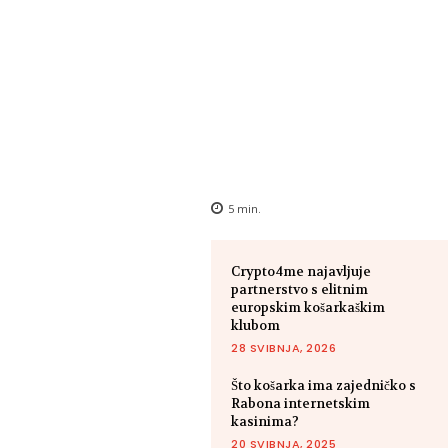
5
min.
Crypto4me najavljuje
partnerstvo s elitnim
europskim košarkaškim
klubom
28 SVIBNJA, 2026
Što košarka ima zajedničko s
Rabona internetskim
kasinima?
20 SVIBNJA, 2025