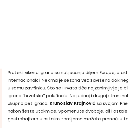
Protekli vikend igrana su natjecanja diljem Europe, a aktiv
internacionalci. Nekima je sezona već završena dok ne
u samu završnicu. Što se Hrvata tiče najzanimljivije je bi
igrano “hrvatsko” polufinale. Na jednoj i drugoj strani na
ukupno pet igrača.
Krunoslav Krajnović
sa svojom Pried
nakon šeste utakmice. Spomenute dvoboje, ali i ostale 
gastrabajtera u ostalim zemljama možete pronaći u te