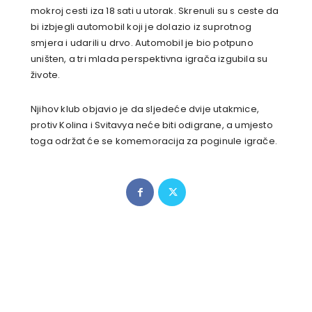
mokroj cesti iza 18 sati u utorak. Skrenuli su s ceste da
bi izbjegli automobil koji je dolazio iz suprotnog
smjera i udarili u drvo. Automobil je bio potpuno
uništen, a tri mlada perspektivna igrača izgubila su
živote.
Njihov klub objavio je da sljedeće dvije utakmice,
protiv Kolina i Svitavya neće biti odigrane, a umjesto
toga održat će se komemoracija za poginule igrače.