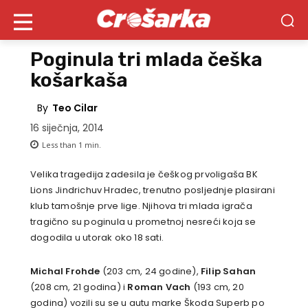
Poginula tri mlada češka
košarkaša
By
Teo Cilar
16 siječnja, 2014
Less than 1
min.
Velika tragedija zadesila je češkog prvoligaša BK
Lions Jindrichuv Hradec, trenutno posljednje plasirani
klub tamošnje prve lige. Njihova tri mlada igrača
tragično su poginula u prometnoj nesreći koja se
dogodila u utorak oko 18 sati.
Michal Frohde
(203 cm, 24 godine),
Filip Sahan
(208 cm, 21 godina) i
Roman Vach
(193 cm, 20
godina) vozili su se u autu marke Škoda Superb po