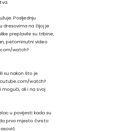
tva.
užuje. Posljednju
dresovima na čijoj je
ke preplavile su tribine,
an, petominutni video
e.com/watch?
li su nakon što je
.youtube.com/watch?
mogući, ali i na svoj
elac u povijesti kada su
 da prvo mjesto čvrsto
rasović.