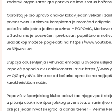
zadarski organizator igre gotovo da ima status božans
Oproštaj je bio upravo onakav kakav jedan velikan i zasl
prvenstvenu utakmicu kompletna je momčad odigrala u 
poleđini bilo jedno jedino prezime – POPOVIC, Markove sli
a Zadraninu je posvećen i prekrasan, poprilično emotiv
uradak koji možete pogledati na: https://www.youtub
v=62jy4nITJaI.
Erupcija oduševljenja i vrhunac emocija u dvorani uslijedi
Popović pogodio ovu dalekometnu tricu: https://www
v=QX1q-fyi4Vc, čime se od košarke oprostio na najljepši 
karakterističan način.
Popović iz španjolskog kluba odlazi kao njegov peti strij
u pitanju utakmice španjolskog prvenstva, a zanimljivo
drži još jedan hrvatski igrač, a danas trener – Velimir Pe