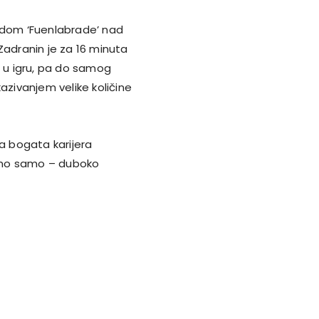
jedom ‘Fuenlabrade’ nad
Zadranin je za 16 minuta
a u igru, pa do samog
azivanjem velike količine
na bogata karijera
emo samo – duboko