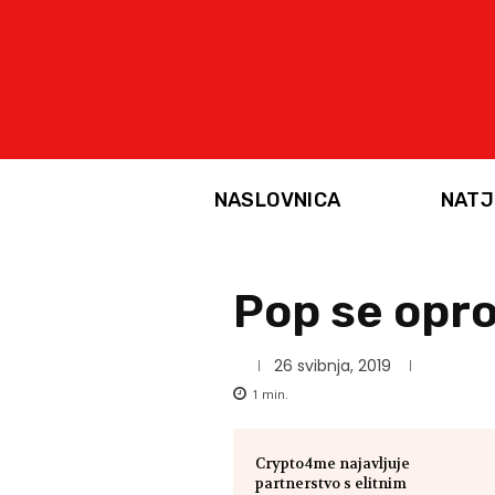
NASLOVNICA
NATJ
Pop se opro
26 svibnja, 2019
1
min.
Crypto4me najavljuje
partnerstvo s elitnim