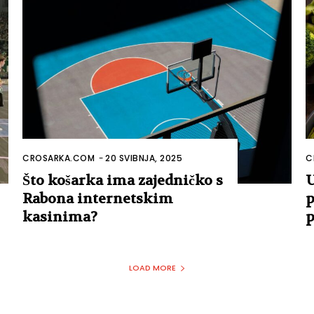
CROSARKA.COM
-
20 SVIBNJA, 2025
C
Što košarka ima zajedničko s
U
Rabona internetskim
p
kasinima?
p
LOAD MORE