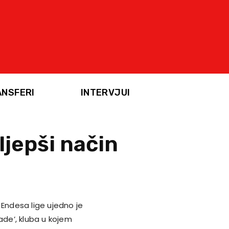
ANSFERI
INTERVJUI
ljepši način
 Endesa lige ujedno je
ade’, kluba u kojem