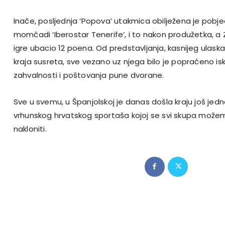
Inače, posljednja ‘Popova’ utakmica obilježena je pob
momčadi ‘Iberostar Tenerife’, i to nakon produžetka, a 
igre ubacio 12 poena. Od predstavljanja, kasnijeg ulask
kraja susreta, sve vezano uz njega bilo je popraćeno isk
zahvalnosti i poštovanja pune dvorane.
Sve u svemu, u Španjolskoj je danas došla kraju još jed
vrhunskog hrvatskog sportaša kojoj se svi skupa mož
nakloniti.