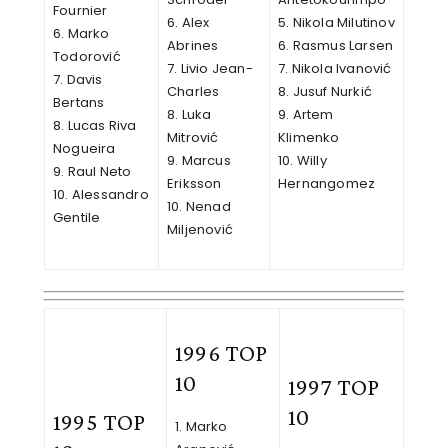
Fournier
6. Alex
5. Nikola Milutinov
6. Marko
Abrines
6. Rasmus Larsen
Todorović
7. Livio Jean-
7. Nikola Ivanović
7. Davis
Charles
8. Jusuf Nurkić
Bertans
8. Luka
9. Artem
8. Lucas Riva
Mitrović
Klimenko
Nogueira
9. Marcus
10. Willy
9. Raul Neto
Eriksson
Hernangomez
10. Alessandro
10. Nenad
Gentile
Miljenović
1996 TOP
10
1997 TOP
10
1995 TOP
1. Marko