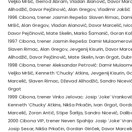
Veljko Mršić, Gerrod Abram, Vladan Alanović, Davor Marce
Alihodžić, Davor Pejčinović, Alan Gregov, Vladimir Jakšić
1996 Cibona, trener Jasmin Repeša: Slaven Rimac, Dami
Mršić, Alan Gregov, Vladan Alanović, Davor Marcelić, Ivica
Davor Pejčinović, Mate Skelin, Marko Šamanić, Goran Ka
1997 Cibona, trener Jasmin Repeša: Damir Mulaomerović
Slaven Rimac, Alan Gregov, Jevgenij Kisurin, Davor Marcel
Alihodžić, Davor Pejčinović, Mate Skelin, Ivan Grgat, Dub
1998 Cibona, trener Aleksandar Petrović: Damir Mulaome
Veljko Mršić, Kenneth ‘Chucky’ Atkins, Jevgenij Kisurin, G
Marcelić, Slaven Rimac, Dževad Alihodžić, Sandro Nicević
Grgat
1999 Cibona, trener Vinko Jelovac: Josip ‘Joke’ Vranković,
Kenneth ‘Chucky’ Atkins, Nikša Prkačin, Ivan Grgat, Gord
Marcelić, Zoran Antić, Stipe Šarlija, Sandro Nicević, Dali
2000 Cibona VIP, trener Neven Spahija: Josip ‘Joke’ Vrank
Josip Sesar, Nikša Prkačin, Gordan Giriček, Davor Marcelić,