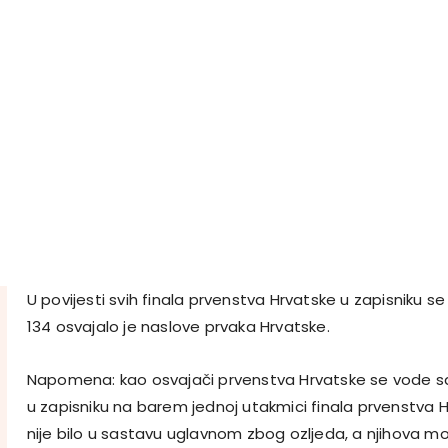
U povijesti svih finala prvenstva Hrvatske u zapisniku se 
134 osvajalo je naslove prvaka Hrvatske.
Napomena: kao osvajači prvenstva Hrvatske se vode samo
u zapisniku na barem jednoj utakmici finala prvenstva H
nije bilo u sastavu uglavnom zbog ozljeda, a njihova mo