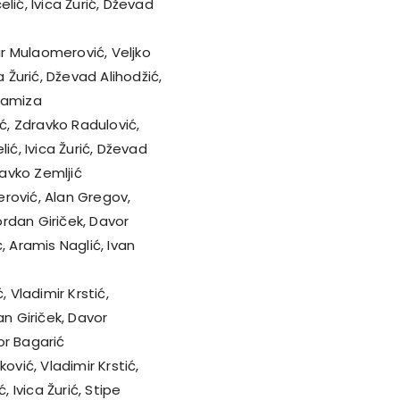
lić, Ivica Žurić, Dževad
r Mulaomerović, Veljko
 Žurić, Dževad Alihodžić,
lamiza
, Zdravko Radulović,
ić, Ivica Žurić, Dževad
ravko Zemljić
rović, Alan Gregov,
ordan Giriček, Davor
, Aramis Naglić, Ivan
 Vladimir Krstić,
an Giriček, Davor
bor Bagarić
ović, Vladimir Krstić,
 Ivica Žurić, Stipe