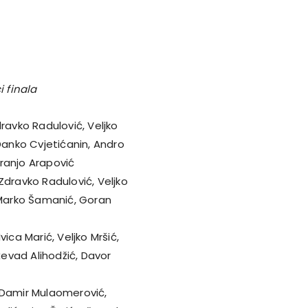
i finala
ravko Radulović, Veljko
 Danko Cvjetićanin, Andro
ranjo Arapović
Zdravko Radulović, Veljko
ć, Marko Šamanić, Goran
ica Marić, Veljko Mršić,
ževad Alihodžić, Davor
 Damir Mulaomerović,