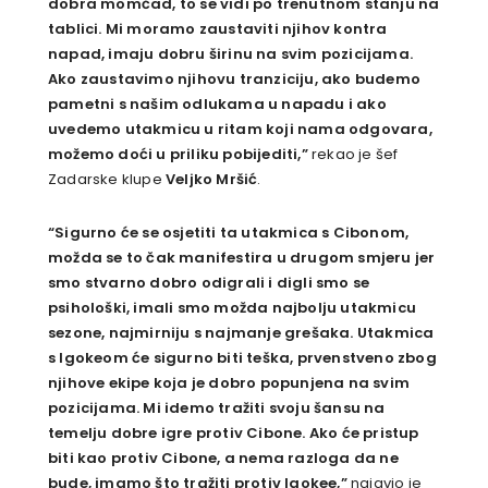
dobra momčad, to se vidi po trenutnom stanju na
tablici. Mi moramo zaustaviti njihov kontra
napad, imaju dobru širinu na svim pozicijama.
Ako zaustavimo njihovu tranziciju, ako budemo
pametni s našim odlukama u napadu i ako
uvedemo utakmicu u ritam koji nama odgovara,
možemo doći u priliku pobijediti,”
rekao je šef
Zadarske klupe
Veljko Mršić
.
“Sigurno će se osjetiti ta utakmica s Cibonom,
možda se to čak manifestira u drugom smjeru jer
smo stvarno dobro odigrali i digli smo se
psihološki, imali smo možda najbolju utakmicu
sezone, najmirniju s najmanje grešaka. Utakmica
s Igokeom će sigurno biti teška, prvenstveno zbog
njihove ekipe koja je dobro popunjena na svim
pozicijama. Mi idemo tražiti svoju šansu na
temelju dobre igre protiv Cibone. Ako će pristup
biti kao protiv Cibone, a nema razloga da ne
bude, imamo što tražiti protiv Igokee,”
najavio je