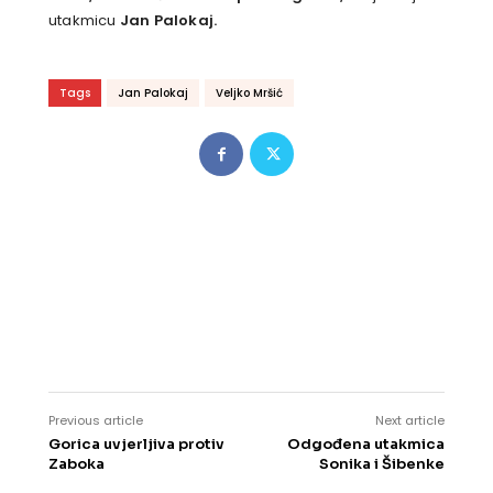
utakmicu
Jan Palokaj.
Tags
Jan Palokaj
Veljko Mršić
Previous article
Next article
Gorica uvjerljiva protiv
Odgođena utakmica
Zaboka
Sonika i Šibenke