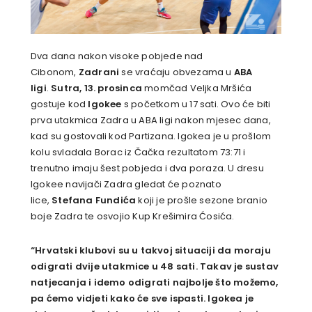
Dva dana nakon visoke pobjede nad
Cibonom,
Zadrani
se vraćaju obvezama u
ABA
ligi
.
Sutra, 13. prosinca
momčad Veljka Mršića
gostuje kod
Igokee
s početkom u 17 sati. Ovo će biti
prva utakmica Zadra u ABA ligi nakon mjesec dana,
kad su gostovali kod Partizana. Igokea je u prošlom
kolu svladala Borac iz Čačka rezultatom 73:71 i
trenutno imaju šest pobjeda i dva poraza. U dresu
Igokee navijači Zadra gledat će poznato
lice,
Stefana Fundića
koji je prošle sezone branio
boje Zadra te osvojio Kup Krešimira Ćosića.
“Hrvatski klubovi su u takvoj situaciji da moraju
odigrati dvije utakmice u 48 sati. Takav je sustav
natjecanja i idemo odigrati najbolje što možemo,
pa ćemo vidjeti kako će sve ispasti. Igokea je