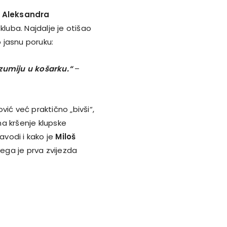
a
Aleksandra
kluba. Najdalje je otišao
 jasnu poruku:
zumiju u košarku.“
–
ić već praktično „bivši“,
a kršenje klupske
avodi i kako je
Miloš
ega je prva zvijezda