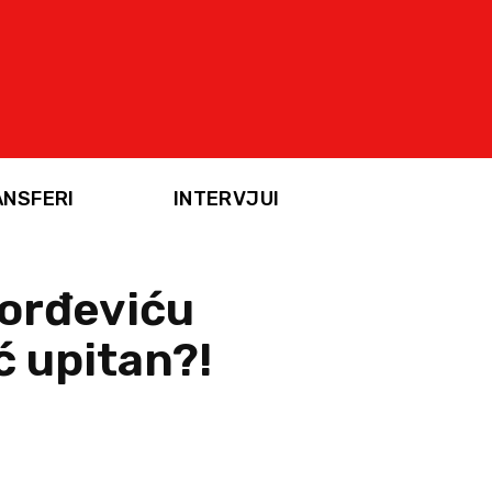
ANSFERI
INTERVJUI
Đorđeviću
ć upitan?!