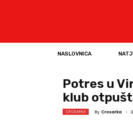
NASLOVNICA
NATJ
Potres u Vi
klub otpušt
By
Crosarka
CROSARKA
8