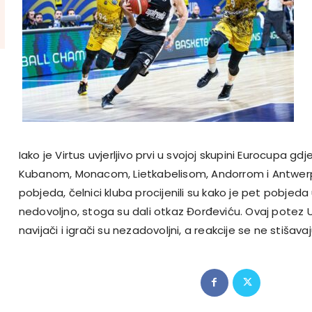
Iako je Virtus uvjerljivo prvi u svojoj skupini Eurocupa gd
Kubanom, Monacom, Lietkabelisom, Andorrom i Antwe
pobjeda, čelnici kluba procijenili su kako je pet pobjed
nedovoljno, stoga su dali otkaz Đorđeviću. Ovaj potez 
navijači i igrači su nezadovoljni, a reakcije se ne stišava