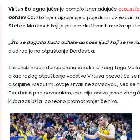
Virtus Bologna
jučer je pomalo iznenađujuće
otpustil
Đorđevića
, što nije najbolje sjelo pojedinim zvijezdama 
Stefan Marković
koji je putem društvenih mreža uputio
„Što se događa kada odluke donose ljudi koji se ne ra
aludirao je na otpuštanje Đorđevića.
Talijanski mediji danas prenose kako je zbog toga Markov
a kao razlog otpuštanja vodstvo Virtusa pozvat će se n
discipline. Međutim, ovdje stvari ne završavaju, već se n
Teodosić
pod povećalom, iako nije posve jasno zbog č
kluba zaslužila „posebno promatranje“ čelnika.