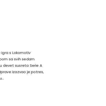
je igra s Lokomotiv
rpom sa svih sedam
a u devet susreta Serie A
Uprave izazvao je potres,
ju…