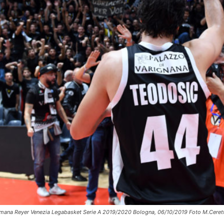
mana Reyer Venezia Legabasket Serie A 2019/2020 Bologna, 06/10/2019 Foto M.Ceretti