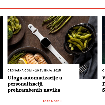
CROSARKA.COM
-
20 SVIBNJA, 2025
C
Uloga automatizacije u
W
personalizaciji
D
prehrambenih navika
S
LOAD MORE