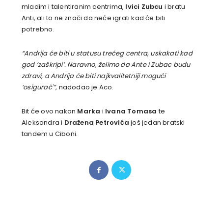
mladim i talentiranim centrima,
Ivici Zubcu
i bratu
Anti, ali to ne znači da neće igrati kad će biti
potrebno.
“Andrija će biti u statusu trećeg centra, uskakati kad
god ‘zaškripi’. Naravno, želimo da Ante i Zubac budu
zdravi, a Andrija će biti najkvalitetniji mogući
‘osigurač'”
, nadodao je Aco.
Bit će ovo nakon
Marka
i
Ivana Tomasa
te
Aleksandra i
Dražena Petrovića
još jedan bratski
tandem u Ciboni.