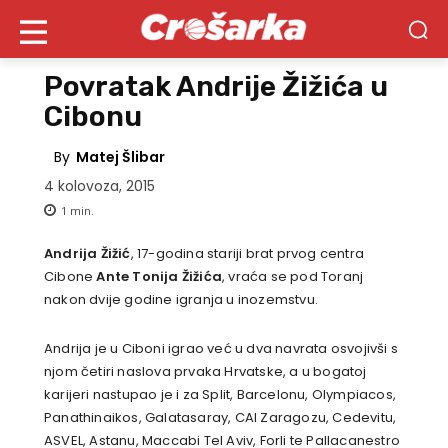
Povratak Andrije Žižića u
Cibonu
By
Matej Šlibar
4 kolovoza, 2015
1
min.
Andrija Žižić
, 17-godina stariji brat prvog centra
Cibone
Ante Tonija Žižića
, vraća se pod Toranj
nakon dvije godine igranja u inozemstvu.
Andrija je u Ciboni igrao već u dva navrata osvojivši s
njom četiri naslova prvaka Hrvatske, a u bogatoj
karijeri nastupao je i za Split, Barcelonu, Olympiacos,
Panathinaikos, Galatasaray, CAI Zaragozu, Cedevitu,
ASVEL, Astanu, Maccabi Tel Aviv, Forli te Pallacanestro