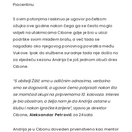
Piacentinu.
S ovim potonjima raskinuo je ugovor početkom
ožujka ove godine nakon čega ga se često moglo
vidjeti na utakmicama Cibone gdje je bio u ulozi
podrške svom mlađem bratu, a već tada se
nagađalo oko njegovog ponovnog povratka među
Vukove. Ipak do službene suradnje tada nije došlo no
za sljedeću sezonu Andrija će još jednom obući dres
Cibone.
“S obitelji Žižić smo u odličnim odnosima, verbalno
smo se dogovorili, a ugovor ćemo potpisati nakon što
se momčad okupi na pripremama 10. kolovoza. Interes
je bio obostran, a želja nam je da Andrija ostane u
klubu i nakon igračke karijere”
, izjavio je direktor
Cibone,
Aleksandar Petrović
za 24sata.
Andrija je u Cibonu doveden prvenstveno kao mentor