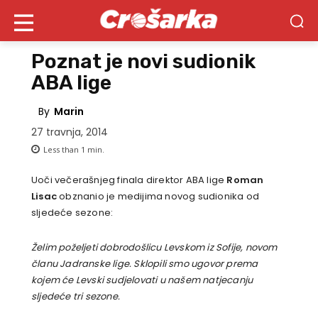
Poznat je novi sudionik
ABA lige
By
Marin
27 travnja, 2014
Less than 1
min.
Uoči večerašnjeg finala direktor ABA lige
Roman
Lisac
obznanio je medijima novog sudionika od
sljedeće sezone:
Želim poželjeti dobrodošlicu Levskom iz Sofije, novom
članu Jadranske lige. Sklopili smo ugovor prema
kojem će Levski sudjelovati u našem natjecanju
sljedeće tri sezone.