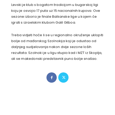
Levski je klub s bogatom tradicijom u bugarskoj ligi
koju je osvojio 17 puta uz 15 nacionalnih kupova. Ove
sezone izborio je finale Balkanske lige u kojem će
igrati s izraelskim klubom Galil Gilboa.
Treba vidjeti hoće li se u regionalno okruženje uklopiti
bolje od mađarskog Szolnokija koji je odustao od
daljnjeg sudjelovanja nakon dvije sezone loših
rezultata. Szolnoki je u ligu stupio kad i MZT iz Skoplja,
ali se makedonski predstavnik puno bolje snašao.