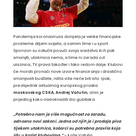
Pandemija koronavirusa donijela je velike financijske
probleme diljem svijeta, a samim time i u sport.
Sponzori su odlučili povući svoja sredstva ili ih pak
smanjiti, utakmica nema, a time ni zarada od
ulaznica, TV prava također i tako redom dalje. Klubovi
će morati pronaći nove izvore financiranja i drastično
smanjivati budžete, ništa više neće biti isto. Ipak,
predsjednik aktualnog europskog prvaka
moskovskog CSKA
,
Andrej Vatutin
, iznio je
prijedlog kako nadoknaditi dio gubitaka.
„Potrebno nam je više mogućnost za zaradu,
odnosno novi zakoni. Jedna od njih je i prodaja piva
tijekom utakmica, košarci su potrebna pravila koja
idu u korist klubovima.“
– kaže Vatutin.